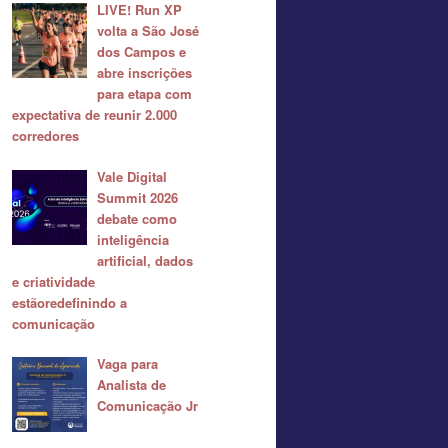
LIVE! Run XP
volta a São José
dos Campos e
abre inscrições
para etapa com
expectativa de reunir 2.000
corredores
Vale Digital
Summit 2026
debate como
inteligência
artificial, dados
e criatividade
estãoredefinindo a
comunicação
Vaga para
Analista de
Comunicação Jr