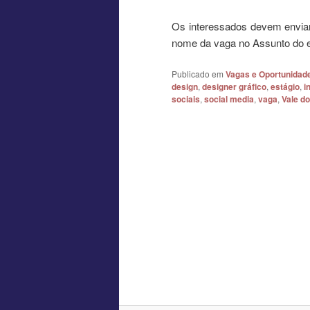
Os interessados devem enviar
nome da vaga no Assunto do e-
Publicado em
Vagas e Oportunidad
design
,
designer gráfico
,
estágio
,
i
sociais
,
social media
,
vaga
,
Vale d