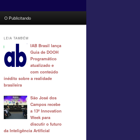
O Publicitando
LEIA TAMBÉM
IAB Brasil lança
Guia de DOOH
Programático
atualizado e
com conteúdo
inédito sobre a realidade
brasileira
São José dos
Campos recebe
a 13ª Innovation
Week para
discutir o futuro
da Inteligência Artificial