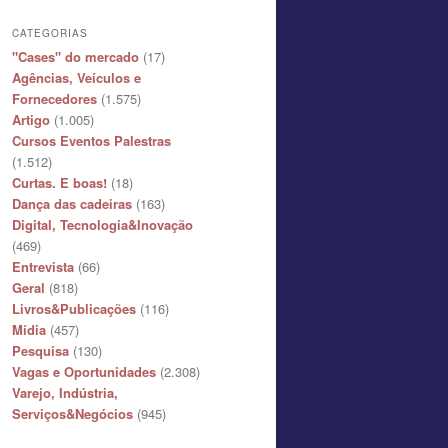
CATEGORIAS
"Cases" do mercado
(17)
Agências, Veículos e
Fornecedores
(1.575)
Artigo
(1.005)
Cursos Eventos Palestras
(1.512)
Curtas. E boas!
(18)
Dança das cadeiras
(163)
Digital, Tecnologia&Inovação
(469)
Entrevista
(66)
Geral
(818)
Livros&Publicações
(116)
Mídia
(457)
Pesquisa
(130)
Vagas e Oportunidades
(2.308)
Varejo, Indústria,
Serviços&Negócios
(945)