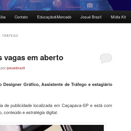
íba
Contato
Educação&Mercado
Josué Brazil
Mídia Kit
E TRÁFEGO
s vagas em aberto
por
josuebrazil
Designer Gráfico, Assistente de Tráfego e estagiário
a de publicidade localizada em Caçapava-SP e está com
 conteúdo e estratégia digital.