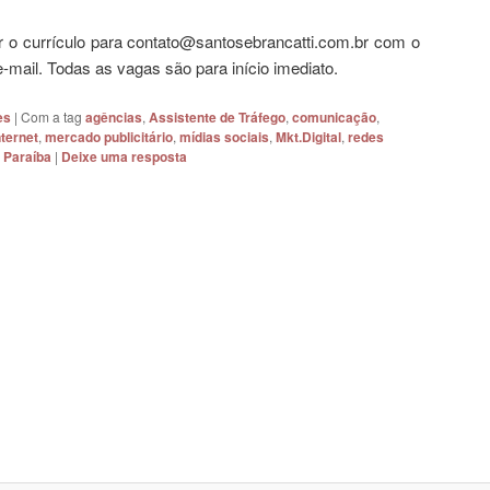
 o currículo para contato@santosebrancatti.com.br com o
mail. Todas as vagas são para início imediato.
es
|
Com a tag
agências
,
Assistente de Tráfego
,
comunicação
,
nternet
,
mercado publicitário
,
mídias sociais
,
Mkt.Digital
,
redes
o Paraíba
|
Deixe uma resposta