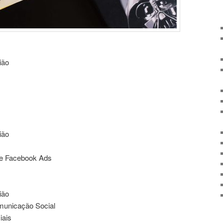
ião
ião
 e Facebook Ads
ião
municação Social
iais