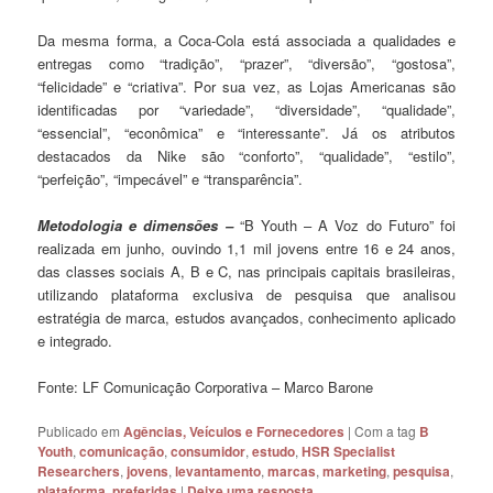
Da mesma forma, a Coca-Cola está associada a qualidades e
entregas como “tradição”, “prazer”, “diversão”, “gostosa”,
“felicidade” e “criativa”. Por sua vez, as Lojas Americanas são
identificadas por “variedade”, “diversidade”, “qualidade”,
“essencial”, “econômica” e “interessante”. Já os atributos
destacados da Nike são “conforto”, “qualidade”, “estilo”,
“perfeição”, “impecável” e “transparência”.
Metodologia e dimensões –
“B Youth – A Voz do Futuro” foi
realizada em junho, ouvindo 1,1 mil jovens entre 16 e 24 anos,
das classes sociais A, B e C, nas principais capitais brasileiras,
utilizando plataforma exclusiva de pesquisa que analisou
estratégia de marca, estudos avançados, conhecimento aplicado
e integrado.
Fonte: LF Comunicação Corporativa – Marco Barone
Publicado em
Agências, Veículos e Fornecedores
|
Com a tag
B
Youth
,
comunicação
,
consumidor
,
estudo
,
HSR Specialist
Researchers
,
jovens
,
levantamento
,
marcas
,
marketing
,
pesquisa
,
plataforma
,
preferidas
|
Deixe uma resposta