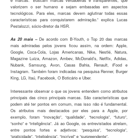
e marcas. “Buscam marcas verdadeiras e transparentes, que
valorizem o ser humano e sejam embasadas em aspectos
tecnológicos. Para eles, marcas devem aglutinar todas essas
características para conquistarem admiração.” explica Lucas
Pestalozzi, sócio-diretor da HSR.
As 20 mais –
De acordo com B-Youth, o Top 20 das marcas
mais admiradas pelos jovens ficou assim, na ordem: Apple,
Google, Coca-Cola, Lojas Americanas, Nike, Nestlé, Natura,
Magazine Luiza, Amazon, Ambev, McDonald’s, Netflix, Adidas,
Nubank, Samsung, Avon, Casas Bahia, Renault, iFood e
Instagram. Também foram indicadas na pesquisa Renner, Burger
King, LG, Itaú, Facebook, O Boticário e Uber.
Interessante observar o que os jovens entendem como atributos
principais das cinco principais marcas. São características que
podem até ter pontos em comum, mas isso não é fundamental.
Os atributos mais destacados por eles para a Apple, por
exemplo, foram “inovação”, “qualidade”, “tecnologia”, “futuro”,
“sonho” e “inteligência”. Já ao Google, os entrevistados atrelam,
entre pontos fortes e adjetivos: “pesquisa”, “tecnologia”,
“praticidade”, “inteligência”, “incrível” e “surpreendente”.