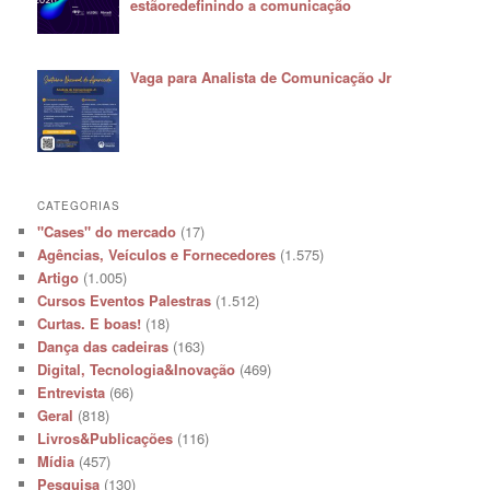
estãoredefinindo a comunicação
Vaga para Analista de Comunicação Jr
CATEGORIAS
"Cases" do mercado
(17)
Agências, Veículos e Fornecedores
(1.575)
Artigo
(1.005)
Cursos Eventos Palestras
(1.512)
Curtas. E boas!
(18)
Dança das cadeiras
(163)
Digital, Tecnologia&Inovação
(469)
Entrevista
(66)
Geral
(818)
Livros&Publicações
(116)
Mídia
(457)
Pesquisa
(130)