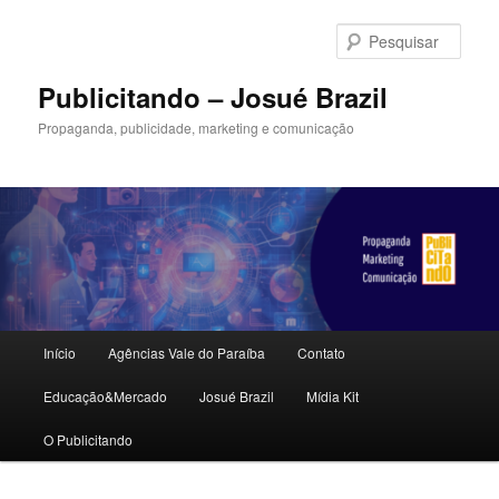
Pular
Pular
para
para
Pesqu
o
o
conteúdo
conteúdo
Publicitando – Josué Brazil
principal
secundário
Propaganda, publicidade, marketing e comunicação
Menu
Início
Agências Vale do Paraíba
Contato
principal
Educação&Mercado
Josué Brazil
Mídia Kit
O Publicitando