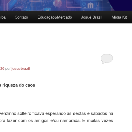
íba
Contato
Educação&Mercado
Josué Brazil
Mídia Kit
020
por
josuebrazil
a riqueza do caos
enzinho solteiro ficava esperando as sextas e sábados na
 pra fazer com os amigos e/ou namorada. E muitas vezes