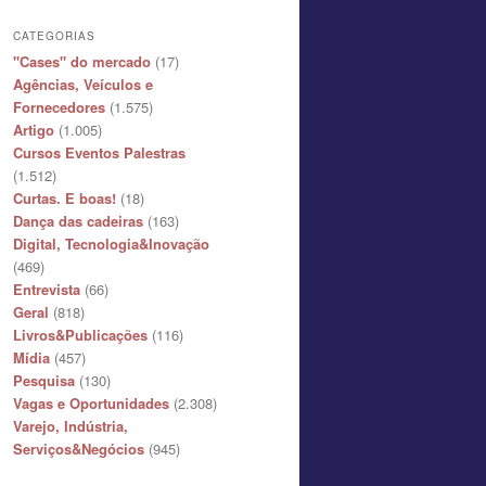
CATEGORIAS
"Cases" do mercado
(17)
Agências, Veículos e
Fornecedores
(1.575)
Artigo
(1.005)
Cursos Eventos Palestras
(1.512)
Curtas. E boas!
(18)
Dança das cadeiras
(163)
Digital, Tecnologia&Inovação
(469)
Entrevista
(66)
Geral
(818)
Livros&Publicações
(116)
Mídia
(457)
Pesquisa
(130)
Vagas e Oportunidades
(2.308)
Varejo, Indústria,
Serviços&Negócios
(945)