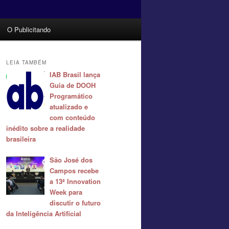
O Publicitando
LEIA TAMBÉM
IAB Brasil lança
Guia de DOOH
Programático
atualizado e
com conteúdo
inédito sobre a realidade
brasileira
São José dos
Campos recebe
a 13ª Innovation
Week para
discutir o futuro
da Inteligência Artificial