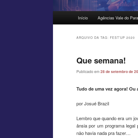
Menu
Início
Agências Vale do Para
principal
ARQUIVO DA TAG:
FEST’UP 2020
Que semana!
Publicado em
28 de setembro de 2
Tudo de uma vez agora! Ou 
por Josué Brazil
Lembro que quando era um jov
ânsia por um programa legal
não havia nada pra fazer…