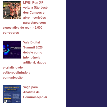
LIVE! Run XP
volta a São José
dos Campos e
abre inscrições
para etapa com
expectativa de reunir 2.000
corredores
Vale Digital
Summit 2026
debate como
inteligência
artificial, dados
e criatividade
estãoredefinindo a
comunicação
Vaga para
Analista de
Comunicação Jr