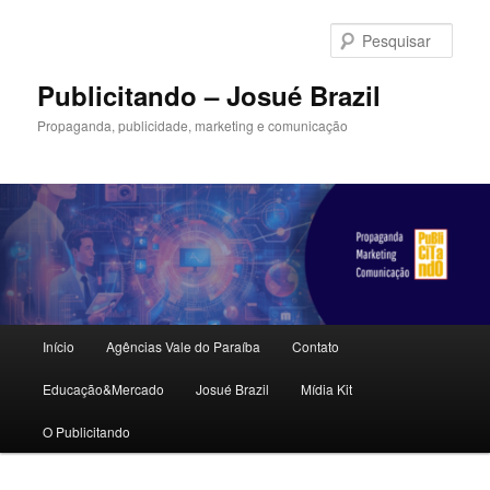
Pular
Pular
para
para
Pesqu
o
o
conteúdo
conteúdo
Publicitando – Josué Brazil
principal
secundário
Propaganda, publicidade, marketing e comunicação
Menu
Início
Agências Vale do Paraíba
Contato
principal
Educação&Mercado
Josué Brazil
Mídia Kit
O Publicitando