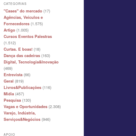
CATEGORIAS
"Cases" do mercado
(17)
Agências, Veículos e
Fornecedores
(1.575)
Artigo
(1.005)
Cursos Eventos Palestras
(1.512)
Curtas. E boas!
(18)
Dança das cadeiras
(163)
Digital, Tecnologia&Inovação
(469)
Entrevista
(66)
Geral
(819)
Livros&Publicações
(116)
Mídia
(457)
Pesquisa
(130)
Vagas e Oportunidades
(2.308)
Varejo, Indústria,
Serviços&Negócios
(946)
APOIO