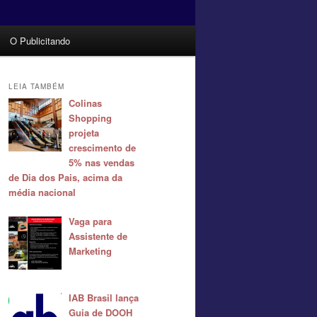
O Publicitando
LEIA TAMBÉM
Colinas
Shopping
projeta
crescimento de
5% nas vendas
de Dia dos Pais, acima da
média nacional
Vaga para
Assistente de
Marketing
IAB Brasil lança
Guia de DOOH