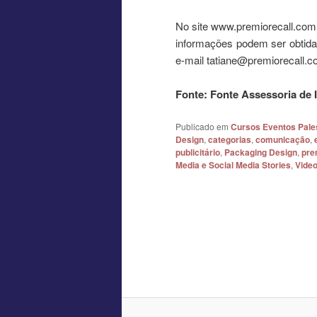
No site www.premiorecall.com 
informações podem ser obtidas
e-mail tatiane@premiorecall.c
Fonte: Fonte Assessoria de
Publicado em
Cursos Eventos Pale
Design
,
categorias
,
comunicação
,
publicitário
,
Packaging Design
,
pre
Media e Social Media Stories
,
Vide