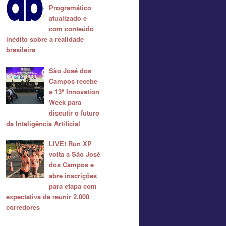
Programático
atualizado e
com conteúdo
inédito sobre a realidade
brasileira
São José dos
Campos recebe
a 13ª Innovation
Week para
discutir o futuro
da Inteligência Artificial
LIVE! Run XP
volta a São José
dos Campos e
abre inscrições
para etapa com
expectativa de reunir 2.000
corredores