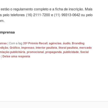
estão o regulamento completo e a ficha de inscrição. Mais
 pelo telefones (16) 2111-7200 e (11) 99313-0642 ou pelo
om.
 Imprensa
stras
|
Com a tag
20º Prêmio Recall
,
agências
,
áudio
,
Branding
edição
,
Gráfico
,
impresso
,
interior paulista
,
litoral paulista
,
mercado
miação publicitária
,
promocional
,
propaganda
,
publicidade
,
Social
o
|
Deixe uma resposta