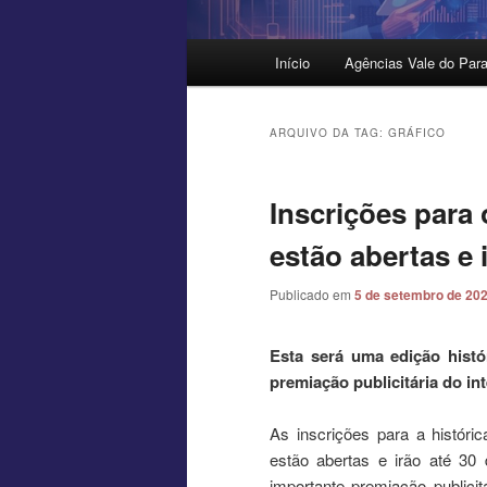
Menu
Início
Agências Vale do Para
principal
ARQUIVO DA TAG:
GRÁFICO
Inscrições para 
estão abertas e 
Publicado em
5 de setembro de 20
Esta será uma edição histó
premiação publicitária do int
As inscrições para a históric
estão abertas e irão até 30
importante premiação publicitá