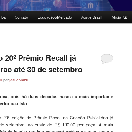
íba
Contato
Educação&Mercado
Josué Brazil
Mídia Kit
o 20º Prêmio Recall já
irão até 30 de setembro
20
por
josuebrazil
rica, pois há duas décadas nascia a mais importante
erior paulista
a 20ª edição do Prêmio Recall de Criação Publicitária já
 de setembro, ao custo de R$ 190,00 por peça. A mais
ria do interior paulista entregará troféus de ouro, prata e