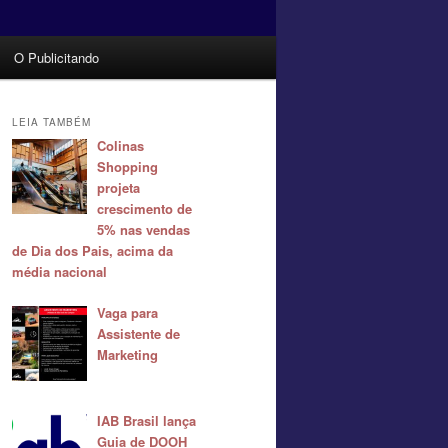
O Publicitando
LEIA TAMBÉM
Colinas
Shopping
projeta
crescimento de
5% nas vendas
de Dia dos Pais, acima da
média nacional
Vaga para
Assistente de
Marketing
IAB Brasil lança
Guia de DOOH