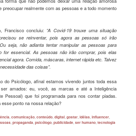
a forma que não podemos deixar uma relação amorosa
se preocupar realmente com as pessoas e a todo momento
, Francisco concluiu:
“A Covid-19 trouxe uma situação
precisou se reinventar, pois agora as pessoas só irão
Ou seja, não adianta tentar manipular as pessoas para
o for essencial. As pessoas não irão comprar, pois elas
cial agora. Comida, máscaras, internet rápida etc. Talvez
l necessidade das coisas”.
 do Psicólogo, afinal estamos vivendo juntos toda essa
er amados: eu, você, as marcas e até a Inteligência
ente Pessoal) que foi programada para nos contar piadas.
 esse ponto na nossa relação?
ência
,
comunicação
,
conteúdo
,
digital
,
gostar
,
idéias
,
influencer
,
ssoas
,
propaganda
,
psicólogo
,
publicidade
,
ser humano
,
tecnologia