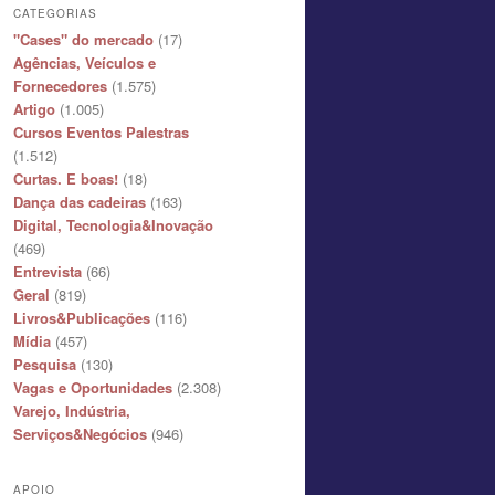
CATEGORIAS
"Cases" do mercado
(17)
Agências, Veículos e
Fornecedores
(1.575)
Artigo
(1.005)
Cursos Eventos Palestras
(1.512)
Curtas. E boas!
(18)
Dança das cadeiras
(163)
Digital, Tecnologia&Inovação
(469)
Entrevista
(66)
Geral
(819)
Livros&Publicações
(116)
Mídia
(457)
Pesquisa
(130)
Vagas e Oportunidades
(2.308)
Varejo, Indústria,
Serviços&Negócios
(946)
APOIO