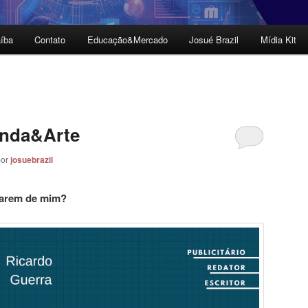
íba
Contato
Educação&Mercado
Josué Brazil
Mídia Kit
anda&Arte
por
josuebrazil
tarem de mim?