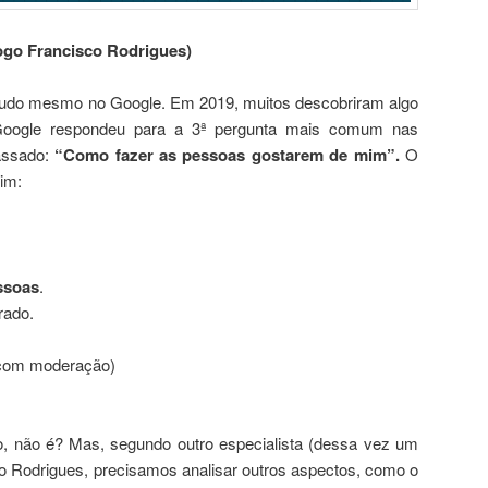
ogo Francisco Rodrigues)
tudo mesmo no Google. Em 2019, muitos descobriram algo
 Google respondeu para a 3ª pergunta mais comum nas
passado:
“Como fazer as pessoas gostarem de mim”.
O
sim:
ssoas
.
ado.
(com moderação)
o, não é? Mas, segundo outro especialista (dessa vez um
o Rodrigues, precisamos analisar outros aspectos, como o