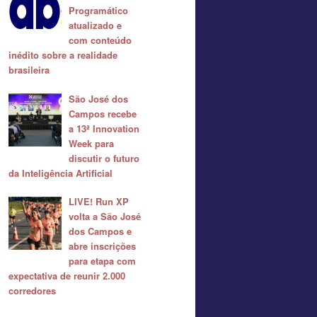
Programático
atualizado e
com conteúdo
inédito sobre a realidade
brasileira
São José dos
Campos recebe
a 13ª Innovation
Week para
discutir o futuro
da Inteligência Artificial
LIVE! Run XP
volta a São José
dos Campos e
abre inscrições
para etapa com
expectativa de reunir 2.000
corredores