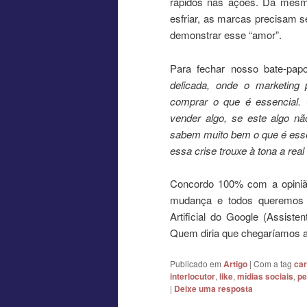
rápidos nas ações. Da mesm
esfriar, as marcas precisam 
demonstrar esse “amor”.
Para fechar nosso bate-papo
delicada, onde o marketing 
comprar o que é essencial. 
vender algo, se este algo nã
sabem muito bem o que é essen
essa crise trouxe à tona a rea
Concordo 100% com a opinião
mudança e todos queremos s
Artificial do Google (Assist
Quem diria que chegaríamos a
Publicado em
Artigo
|
Com a tag
car
interlocutor
,
like
,
mídias sociais
,
pe
|
Deixe uma resposta