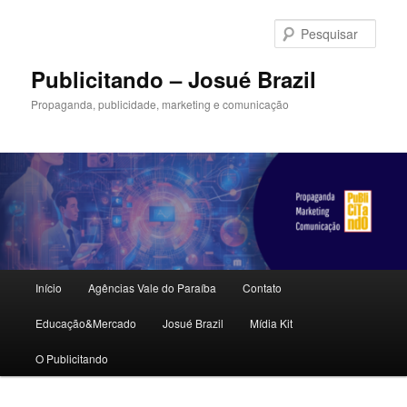
Pular
Pular
para
para
Pesqu
o
o
conteúdo
conteúdo
Publicitando – Josué Brazil
principal
secundário
Propaganda, publicidade, marketing e comunicação
Menu
Início
Agências Vale do Paraíba
Contato
principal
Educação&Mercado
Josué Brazil
Mídia Kit
O Publicitando