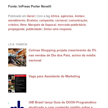
Fonte: InPress Porter Novelli
Publicado em
Geral
|
Com a tag
Africa
,
agências
,
Ambev
,
atendimento
,
Brahma
,
campanha
,
carnaval
,
comunicação
,
criativo
,
filme
,
Marquês da Sapucaí
,
mercado publicitário
,
propaganda
,
publicidade
|
Deixe uma resposta
LEIA TAMBÉM
Colinas Shopping projeta crescimento de 5%
nas vendas de Dia dos Pais, acima da média
nacional
Vaga para Assistente de Marketing
IAB Brasil lança Guia de DOOH Programático
atualizado e com conteúdo inédito sobre a