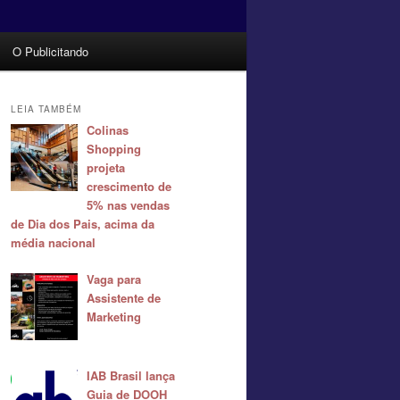
O Publicitando
LEIA TAMBÉM
Colinas
Shopping
projeta
crescimento de
5% nas vendas
de Dia dos Pais, acima da
média nacional
Vaga para
Assistente de
Marketing
IAB Brasil lança
Guia de DOOH