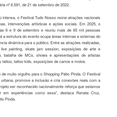
ária nº 6.591, de 21 de setembro de 2022.
 intensa, o Festival Tudo Nosso reúne atrações nacionais
inas, intervenções artísticas e ações sociais. Em 2025, o
ias 6 e 9 de setembro e reuniu mais de 65 mil pessoas
á a estrutura do evento ocupa áreas internas e externas do
cia dinâmica para o público. Entre as atrações realizadas,
, live painting, skate jam session, exposições de arte e
ato, batalha de MCs, shows e apresentações de artistas
y tattoo, tattoo kids, exposições de carros e motos.
 de muito orgulho para o Shopping Pátio Pinda. O Festival
a urbana, promove a inclusão e cria conexões reais com a
rojeto ser reconhecido nacionalmente reforça que estamos
ir em experiências como essa”, destaca Renata Cruz,
io Pinda.