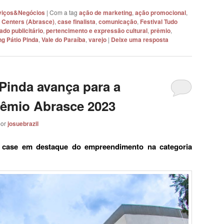
erviços&Negócios
|
Com a tag
ação de marketing
,
ação promocional
,
 Centers (Abrasce)
,
case finalista
,
comunicação
,
Festival Tudo
do publicitário
,
pertencimento e expressão cultural
,
prêmio
,
g Pátio Pinda
,
Vale do Paraíba
,
varejo
|
Deixe uma resposta
Pinda avança para a
Prêmio Abrasce 2023
por
josuebrazil
 case em destaque do empreendimento na categoria