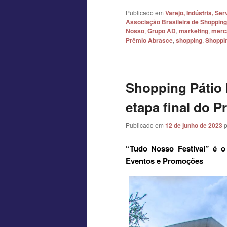
Publicado em
Varejo, Indústria, S
Associação Brasileira de Shopping
Nosso
,
Grupo AD
,
marketing
,
merca
Prêmio Abrasce
,
shopping
,
Shoppin
Shopping Pátio 
etapa final do 
Publicado em
12 de junho de 2023
“Tudo Nosso Festival” é o
Eventos e Promoções