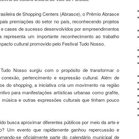
asileira de Shopping Centers (Abrasce), o Prêmio Abrasce
pais premiações do setor no país, reconhecendo projetos
o e cases de sucesso desenvolvidos por empreendimentos
sta representa um importante reconhecimento ao trabalho
mpacto cultural promovido pelo Festival Tudo Nosso.
 Tudo Nosso surgiu com o propósito de transformar o
onexão, pertencimento e expressão cultural. Além de
tos do shopping, a iniciativa cria um movimento na região
entivo para manifestações artísticas urbanas como grafite,
m, música e outras expressões culturais que tinham pouco
ido busca aproximar diferentes públicos por meio da arte e
ado? Um evento que rapidamente ganhou repercussão e
rnando-se oficialmente parte do calendário municipal de