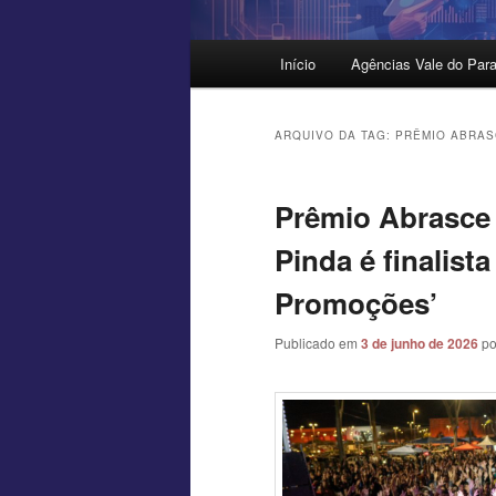
Menu
Início
Agências Vale do Para
principal
ARQUIVO DA TAG:
PRÊMIO ABRAS
Prêmio Abrasce 
Pinda é finalist
Promoções’
Publicado em
3 de junho de 2026
p