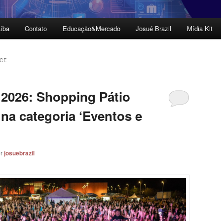
íba
Contato
Educação&Mercado
Josué Brazil
Mídia Kit
CE
2026: Shopping Pátio
a na categoria ‘Eventos e
or
josuebrazil