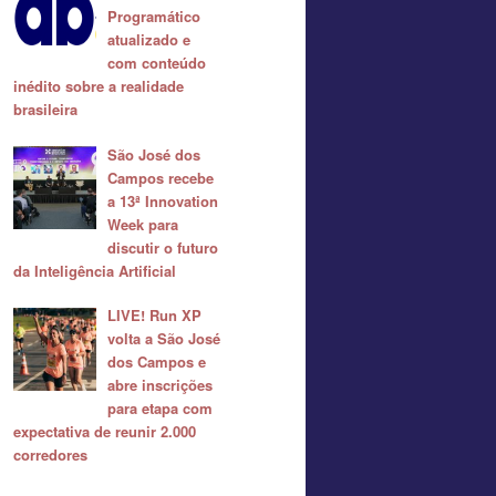
Programático
atualizado e
com conteúdo
inédito sobre a realidade
brasileira
São José dos
Campos recebe
a 13ª Innovation
Week para
discutir o futuro
da Inteligência Artificial
LIVE! Run XP
volta a São José
dos Campos e
abre inscrições
para etapa com
expectativa de reunir 2.000
corredores