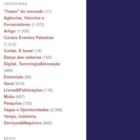
CATEGORIAS
"Cases" do mercado
(17)
Agências, Veículos e
Fornecedores
(1.575)
Artigo
(1.005)
Cursos Eventos Palestras
(1.512)
Curtas. E boas!
(18)
Dança das cadeiras
(163)
Digital, Tecnologia&Inovação
(469)
Entrevista
(66)
Geral
(819)
Livros&Publicações
(116)
Mídia
(457)
Pesquisa
(130)
Vagas e Oportunidades
(2.308)
Varejo, Indústria,
Serviços&Negócios
(946)
APOIO