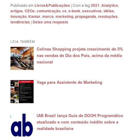
Publicado em
Livros&Publicações
|
Com a tag
2021
,
Analytics
,
artigos
,
CEOs
,
comunicação
,
cx
,
e-book
,
executivos
,
idéias
,
inovação
,
Kantar
,
marca
,
marketing
,
propaganda
,
resoluções
,
tendências
|
Deixe uma resposta
LEIA TAMBÉM
Colinas Shopping projeta crescimento de 5%
nas vendas de Dia dos Pais, acima da média
nacional
Vaga para Assistente de Marketing
IAB Brasil lança Guia de DOOH Programático
atualizado e com conteúdo inédito sobre a
realidade brasileira