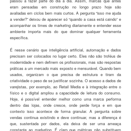
passou a fazer parte do dia a dia. Assim, marcas que antes
eram pensadas em construção no longo prazo hoje são
avaliadas em ciclos bem mais curtos. A pergunta “isso me ajuda
a vender?” deixou de aparecer só “quando a casa está caindo” e
acompanhar os times de marketing diariamente e entender esse
ambiente importa mais do que dominar qualquer ferramenta
específica.
É nesse cenário que inteligência artificial, automação e dados
precisam ser colocados no lugar certo. Eles não são troféus de
modernidade e nem definem os profissionais, mas são respostas
práticas a um mercado mais exposto e mensurável. Quando bem
usados, organizam o que precisa de estrutura e tiram da
criatividade o peso de se justificar sozinha. O acesso a dados de
varejistas, por exemplo, ao Retail Media e à integração entre o
físico e o digital ampliou a capacidade de leitura do consumo.
Hoje, é possível entender melhor como uma marca performa
dentro das lojas, onde cresce, onde perde força e em que
contexto isso acontece de forma granular. A pergunta sobre
vendas continua existindo e deve continuar, mas a diferença é
que, sustentada por dados, ela deixa de ser uma ameaça
constante ao marketing. É claro que métricas não substituem