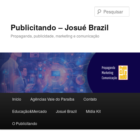
Pular
Pular
para
para
Pesqu
o
o
conteúdo
conteúdo
Publicitando – Josué Brazil
principal
secundário
Propaganda, publicidade, marketing e comunicação
Menu
Início
Agências Vale do Paraíba
Contato
principal
Educação&Mercado
Josué Brazil
Mídia Kit
O Publicitando