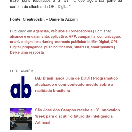
trazer bons resultados à Smart Fit, que agora faz parte da
carteira de clientes da OPL Digital.”
Fonte: CreativosBr. – Daniella Azzoni
Publicado em
Agências, Veículos e Fornecedores
|
Com a tag
alcance e engajamento
,
aplicativo
,
APP
,
campanha
,
comunicação
,
criativo
,
digital
,
marketing
,
mercado publicitário
,
Mkt.Digital
,
OPL
Digital
,
propaganda
,
push notification
,
Smart Fit
,
smartphones
|
Deixe uma resposta
LEIA TAMBÉM
IAB Brasil lança Guia de DOOH Programático
atualizado e com conteúdo inédito sobre a
realidade brasileira
São José dos Campos recebe a 13ª Innovation
Week para discutir o futuro da Inteligência
Artificial