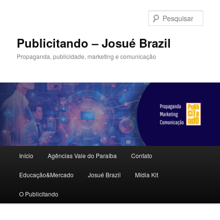
Pular
Pular
para
para
Pesqu
o
o
conteúdo
conteúdo
Publicitando – Josué Brazil
principal
secundário
Propaganda, publicidade, marketing e comunicação
Menu
Início
Agências Vale do Paraíba
Contato
principal
Educação&Mercado
Josué Brazil
Mídia Kit
O Publicitando