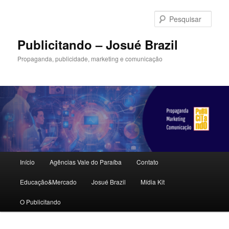
Pular
Pular
para
para
Pesqu
o
o
conteúdo
conteúdo
Publicitando – Josué Brazil
principal
secundário
Propaganda, publicidade, marketing e comunicação
Menu
Início
Agências Vale do Paraíba
Contato
principal
Educação&Mercado
Josué Brazil
Mídia Kit
O Publicitando