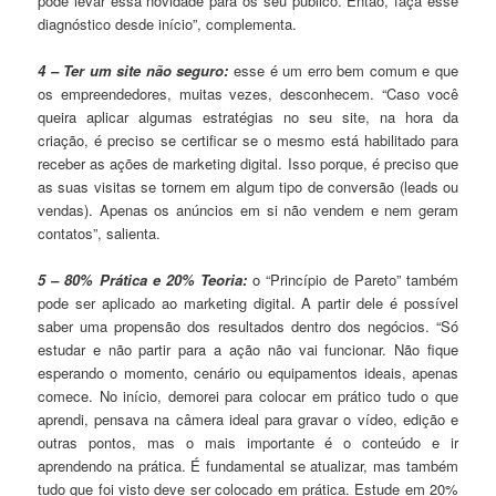
pode levar essa novidade para os seu público. Então, faça esse
diagnóstico desde início”, complementa.
4 – Ter um site não seguro:
esse é um erro bem comum e que
os empreendedores, muitas vezes, desconhecem. “Caso você
queira aplicar algumas estratégias no seu site, na hora da
criação, é preciso se certificar se o mesmo está habilitado para
receber as ações de marketing digital. Isso porque, é preciso que
as suas visitas se tornem em algum tipo de conversão (leads ou
vendas). Apenas os anúncios em si não vendem e nem geram
contatos”, salienta.
5 – 80% Prática e 20% Teoria:
o “Princípio de Pareto” também
pode ser aplicado ao marketing digital. A partir dele é possível
saber uma propensão dos resultados dentro dos negócios. “Só
estudar e não partir para a ação não vai funcionar. Não fique
esperando o momento, cenário ou equipamentos ideais, apenas
comece. No início, demorei para colocar em prático tudo o que
aprendi, pensava na câmera ideal para gravar o vídeo, edição e
outras pontos, mas o mais importante é o conteúdo e ir
aprendendo na prática. É fundamental se atualizar, mas também
tudo que foi visto deve ser colocado em prática. Estude em 20%