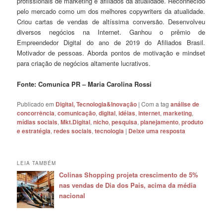
profissionais de marketing e afiliados da atualidade. Reconhecido
pelo mercado como um dos melhores copywriters da atualidade.
Criou cartas de vendas de altíssima conversão. Desenvolveu
diversos negócios na Internet. Ganhou o prêmio de
Empreendedor Digital do ano de 2019 do Afiliados Brasil.
Motivador de pessoas. Aborda pontos de motivação e mindset
para criação de negócios altamente lucrativos.
Fonte: Comunica PR – Maria Carolina Rossi
Publicado em
Digital, Tecnologia&Inovação
|
Com a tag
análise de
concorrência
,
comunicação
,
digital
,
idéias
,
internet
,
marketing
,
mídias sociais
,
Mkt.Digital
,
nicho
,
pesquisa
,
planejamento
,
produto
e estratégia
,
redes sociais
,
tecnologia
|
Deixe uma resposta
LEIA TAMBÉM
Colinas Shopping projeta crescimento de 5%
nas vendas de Dia dos Pais, acima da média
nacional