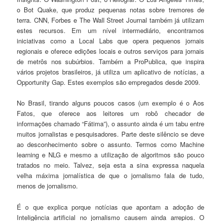
o Bot Quake, que produz pequenas notas sobre tremores de
terra. CNN, Forbes e The Wall Street Journal também já utilizam
estes recursos. Em um nível intermediário, encontramos
iniciativas como a Local Labs que opera pequenos jornais
regionais e oferece edições locais e outros serviços para jornais
de metrôs nos subúrbios. Também a ProPublica, que inspira
vários projetos brasileiros, já utiliza um aplicativo de notícias, a
Opportunity Gap. Estes exemplos são empregados desde 2009.
No Brasil, tirando alguns poucos casos (um exemplo é o Aos
Fatos, que oferece aos leitores um robô checador de
informações chamado “Fátima”), o assunto ainda é um tabu entre
muitos jornalistas e pesquisadores. Parte deste silêncio se deve
ao desconhecimento sobre o assunto. Termos como Machine
learning e NLG e mesmo a utilização de algoritmos são pouco
tratados no meio. Talvez, seja esta a sina expressa naquela
velha máxima jornalística de que o jornalismo fala de tudo,
menos de jornalismo.
É o que explica porque notícias que apontam a adoção de
Inteligência artificial no jornalismo causem ainda arrepios. O