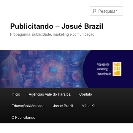
Pular
Pular
para
para
Pesqu
o
o
conteúdo
conteúdo
Publicitando – Josué Brazil
principal
secundário
Propaganda, publicidade, marketing e comunicação
Menu
Início
Agências Vale do Paraíba
Contato
principal
Educação&Mercado
Josué Brazil
Mídia Kit
O Publicitando