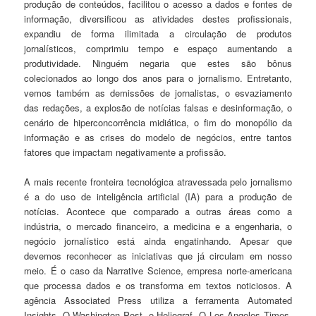
produção de conteúdos, facilitou o acesso a dados e fontes de
informação, diversificou as atividades destes profissionais,
expandiu de forma ilimitada a circulação de produtos
jornalísticos, comprimiu tempo e espaço aumentando a
produtividade. Ninguém negaria que estes são bônus
colecionados ao longo dos anos para o jornalismo. Entretanto,
vemos também as demissões de jornalistas, o esvaziamento
das redações, a explosão de notícias falsas e desinformação, o
cenário de hiperconcorrência midiática, o fim do monopólio da
informação e as crises do modelo de negócios, entre tantos
fatores que impactam negativamente a profissão.
A mais recente fronteira tecnológica atravessada pelo jornalismo
é a do uso de inteligência artificial (IA) para a produção de
notícias. Acontece que comparado a outras áreas como a
indústria, o mercado financeiro, a medicina e a engenharia, o
negócio jornalístico está ainda engatinhando. Apesar que
devemos reconhecer as iniciativas que já circulam em nosso
meio. É o caso da Narrative Science, empresa norte-americana
que processa dados e os transforma em textos noticiosos. A
agência Associated Press utiliza a ferramenta Automated
Insights. O Washington Post, o Heliograf. O Los Angeles Times,