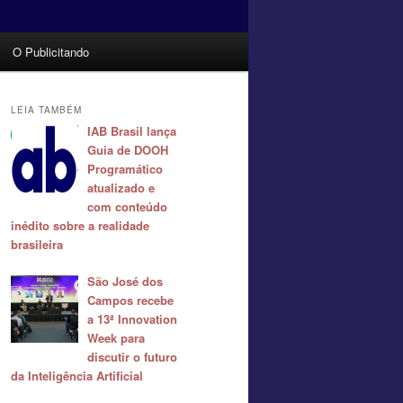
O Publicitando
LEIA TAMBÉM
IAB Brasil lança
Guia de DOOH
Programático
atualizado e
com conteúdo
inédito sobre a realidade
brasileira
São José dos
Campos recebe
a 13ª Innovation
Week para
discutir o futuro
da Inteligência Artificial