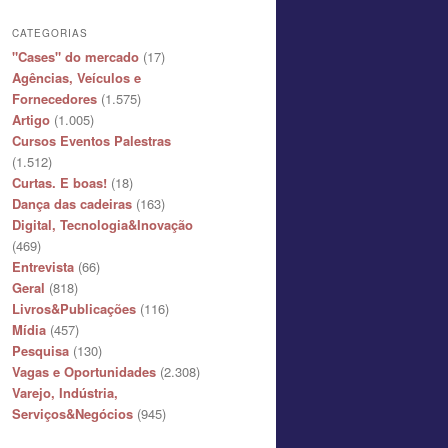
CATEGORIAS
"Cases" do mercado
(17)
Agências, Veículos e
Fornecedores
(1.575)
Artigo
(1.005)
Cursos Eventos Palestras
(1.512)
Curtas. E boas!
(18)
Dança das cadeiras
(163)
Digital, Tecnologia&Inovação
(469)
Entrevista
(66)
Geral
(818)
Livros&Publicações
(116)
Mídia
(457)
Pesquisa
(130)
Vagas e Oportunidades
(2.308)
Varejo, Indústria,
Serviços&Negócios
(945)