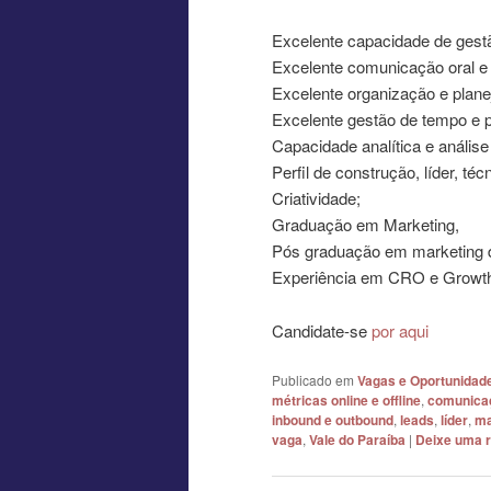
Excelente capacidade de gest
Excelente comunicação oral e 
Excelente organização e plan
Excelente gestão de tempo e 
Capacidade analítica e análise 
Perfil de construção, líder, téc
Criatividade;
Graduação em Marketing,
Pós graduação em marketing di
Experiência em CRO e Growth 
Candidate-se
por aqui
Publicado em
Vagas e Oportunidad
métricas online e offline
,
comunica
inbound e outbound
,
leads
,
líder
,
ma
vaga
,
Vale do Paraíba
|
Deixe uma 