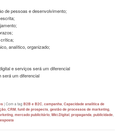
ão de pessoas e desenvolvimento;
escrita;
ejamento;
prazos;
crítica;
nico, analítico, organizado;
gital e serviços será um diferencial
será um diferencial
es
|
Com a tag
B2B e B2C
,
campanha
,
Capacidade analítica de
ção
,
CRM
,
funil de prospects
,
gestão de processos de marketing
,
rketing
,
mercado publicitário
,
Mkt.Digital
,
propaganda
,
publicidade
,
resposta