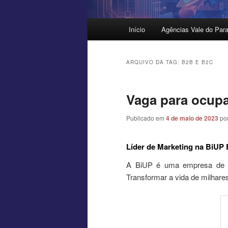
Menu
Início
Agências Vale do Para
principal
ARQUIVO DA TAG:
B2B E B2C
Vaga para ocupa
Publicado em
4 de maio de 2023
po
Líder de Marketing na BiU
A BiUP é uma empresa de t
Transformar a vida de milhar