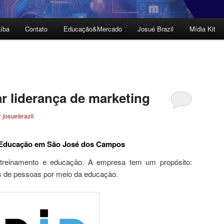
íba
Contato
Educação&Mercado
Josué Brazil
Mídia Kit
r liderança de marketing
r
josuebrazil
P Educação em São José dos Campos
reinamento e educação. A empresa tem um propósito:
es de pessoas por meio da educação.