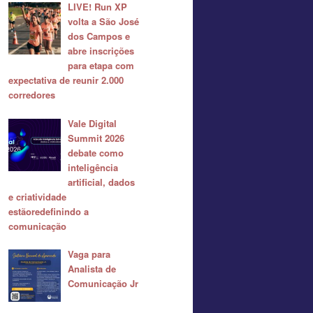
LIVE! Run XP
volta a São José
dos Campos e
abre inscrições
para etapa com
expectativa de reunir 2.000
corredores
Vale Digital
Summit 2026
debate como
inteligência
artificial, dados
e criatividade
estãoredefinindo a
comunicação
Vaga para
Analista de
Comunicação Jr