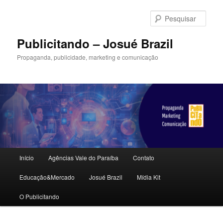
Pular
Pular
para
para
Pesqu
o
o
conteúdo
conteúdo
Publicitando – Josué Brazil
principal
secundário
Propaganda, publicidade, marketing e comunicação
Menu
Início
Agências Vale do Paraíba
Contato
principal
Educação&Mercado
Josué Brazil
Mídia Kit
O Publicitando