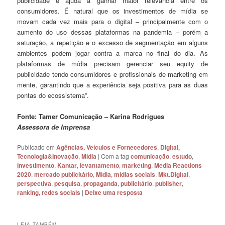
publicidade e ajuda a ganhar maior relevância entre os
consumidores. É natural que os investimentos de mídia se
movam cada vez mais para o digital – principalmente com o
aumento do uso dessas plataformas na pandemia – porém a
saturação, a repetição e o excesso de segmentação em alguns
ambientes podem jogar contra a marca no final do dia. As
plataformas de mídia precisam gerenciar seu equity de
publicidade tendo consumidores e profissionais de marketing em
mente, garantindo que a experiência seja positiva para as duas
pontas do ecossistema”.
Fonte: Tamer Comunicação – Karina Rodrigues
Assessora de Imprensa
Publicado em
Agências, Veículos e Fornecedores
,
Digital,
Tecnologia&Inovação
,
Mídia
|
Com a tag
comunicação
,
estudo
,
investimento
,
Kantar
,
levantamento
,
marketing
,
Media Reactions
2020
,
mercado publicitário
,
Mídia
,
mídias sociais
,
Mkt.Digital
,
perspectiva
,
pesquisa
,
propaganda
,
publicitário
,
publisher
,
ranking
,
redes sociais
|
Deixe uma resposta
LEIA TAMBÉM