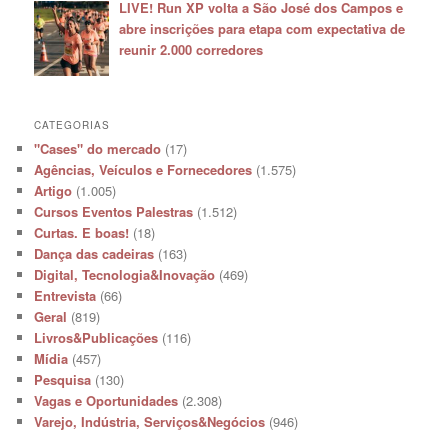
LIVE! Run XP volta a São José dos Campos e
abre inscrições para etapa com expectativa de
reunir 2.000 corredores
CATEGORIAS
"Cases" do mercado
(17)
Agências, Veículos e Fornecedores
(1.575)
Artigo
(1.005)
Cursos Eventos Palestras
(1.512)
Curtas. E boas!
(18)
Dança das cadeiras
(163)
Digital, Tecnologia&Inovação
(469)
Entrevista
(66)
Geral
(819)
Livros&Publicações
(116)
Mídia
(457)
Pesquisa
(130)
Vagas e Oportunidades
(2.308)
Varejo, Indústria, Serviços&Negócios
(946)