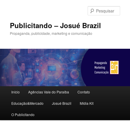
Pular
Pular
para
para
Pesqu
o
o
conteúdo
conteúdo
Publicitando – Josué Brazil
principal
secundário
Propaganda, publicidade, marketing e comunicação
Menu
Início
Agências Vale do Paraíba
Contato
principal
Educação&Mercado
Josué Brazil
Mídia Kit
O Publicitando