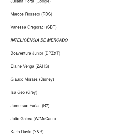
Juliana Horta (Google)
Marcos Rosseto (RBS)
Vanessa Gregoraci (SBT)
INTELIGÊNCIA DE MERCADO
Boaventura Júnior (DPZ&T)
Elaine Venga (ZAHG)
Glauco Moraes (Disney)
Isa Geo (Grey)
Jemerson Farias (R7)
João Galera (W/McCann)
Karla David (Y&R)