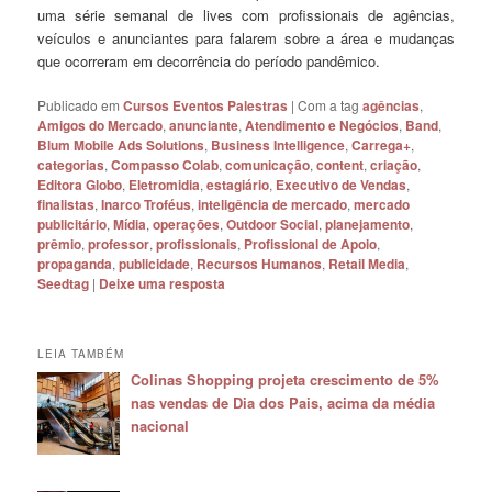
uma série semanal de lives com profissionais de agências,
veículos e anunciantes para falarem sobre a área e mudanças
que ocorreram em decorrência do período pandêmico.
Publicado em
Cursos Eventos Palestras
|
Com a tag
agências
,
Amigos do Mercado
,
anunciante
,
Atendimento e Negócios
,
Band
,
Blum Mobile Ads Solutions
,
Business Intelligence
,
Carrega+
,
categorias
,
Compasso Colab
,
comunicação
,
content
,
criação
,
Editora Globo
,
Eletromidia
,
estagiário
,
Executivo de Vendas
,
finalistas
,
Inarco Troféus
,
inteligência de mercado
,
mercado
publicitário
,
Mídia
,
operações
,
Outdoor Social
,
planejamento
,
prêmio
,
professor
,
profissionais
,
Profissional de Apoio
,
propaganda
,
publicidade
,
Recursos Humanos
,
Retail Media
,
Seedtag
|
Deixe uma resposta
LEIA TAMBÉM
Colinas Shopping projeta crescimento de 5%
nas vendas de Dia dos Pais, acima da média
nacional