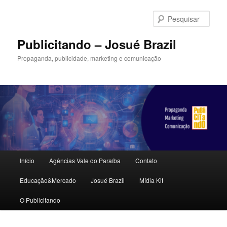
Pular
Pular
para
para
Pesqu
o
o
conteúdo
conteúdo
Publicitando – Josué Brazil
principal
secundário
Propaganda, publicidade, marketing e comunicação
Menu
Início
Agências Vale do Paraíba
Contato
principal
Educação&Mercado
Josué Brazil
Mídia Kit
O Publicitando