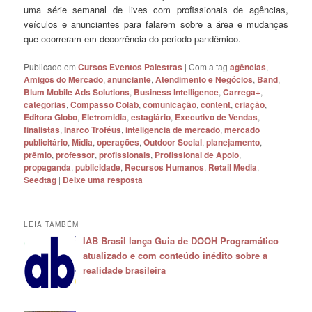
uma série semanal de lives com profissionais de agências,
veículos e anunciantes para falarem sobre a área e mudanças
que ocorreram em decorrência do período pandêmico.
Publicado em
Cursos Eventos Palestras
|
Com a tag
agências
,
Amigos do Mercado
,
anunciante
,
Atendimento e Negócios
,
Band
,
Blum Mobile Ads Solutions
,
Business Intelligence
,
Carrega+
,
categorias
,
Compasso Colab
,
comunicação
,
content
,
criação
,
Editora Globo
,
Eletromidia
,
estagiário
,
Executivo de Vendas
,
finalistas
,
Inarco Troféus
,
inteligência de mercado
,
mercado
publicitário
,
Mídia
,
operações
,
Outdoor Social
,
planejamento
,
prêmio
,
professor
,
profissionais
,
Profissional de Apoio
,
propaganda
,
publicidade
,
Recursos Humanos
,
Retail Media
,
Seedtag
|
Deixe uma resposta
LEIA TAMBÉM
IAB Brasil lança Guia de DOOH Programático
atualizado e com conteúdo inédito sobre a
realidade brasileira