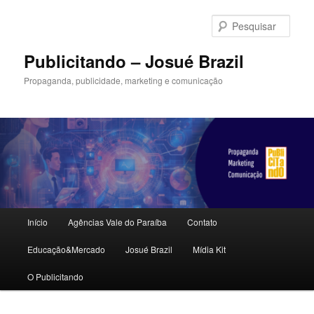
Pular
Pular
para
para
Pesqu
o
o
conteúdo
conteúdo
Publicitando – Josué Brazil
principal
secundário
Propaganda, publicidade, marketing e comunicação
Menu
Início
Agências Vale do Paraíba
Contato
principal
Educação&Mercado
Josué Brazil
Mídia Kit
O Publicitando