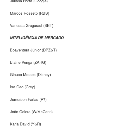
Juliana Horta (Google)
Marcos Rosseto (RBS)
Vanessa Gregoraci (SBT)
INTELIGÊNCIA DE MERCADO
Boaventura Júnior (DPZ&T)
Elaine Venga (ZAHG)
Glauco Moraes (Disney)
Isa Geo (Grey)
Jemerson Farias (R7)
João Galera (W/McCann)
Karla David (Y&R)