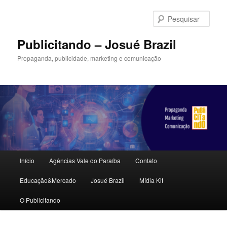
Pular
Pular
para
para
Pesqu
o
o
conteúdo
conteúdo
Publicitando – Josué Brazil
principal
secundário
Propaganda, publicidade, marketing e comunicação
Menu
Início
Agências Vale do Paraíba
Contato
principal
Educação&Mercado
Josué Brazil
Mídia Kit
O Publicitando