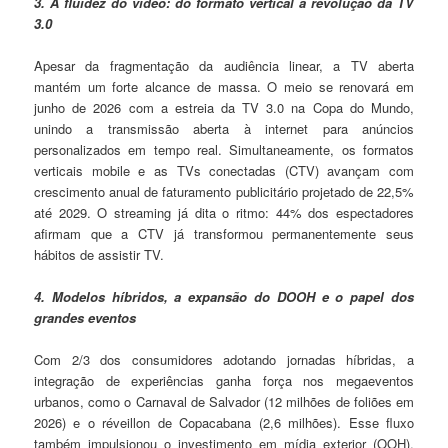
3. A fluidez do vídeo: do formato vertical à revolução da TV
3.0
Apesar da fragmentação da audiência linear, a TV aberta
mantém um forte alcance de massa. O meio se renovará em
junho de 2026 com a estreia da TV 3.0 na Copa do Mundo,
unindo a transmissão aberta à internet para anúncios
personalizados em tempo real. Simultaneamente, os formatos
verticais mobile e as TVs conectadas (CTV) avançam com
crescimento anual de faturamento publicitário projetado de 22,5%
até 2029. O streaming já dita o ritmo: 44% dos espectadores
afirmam que a CTV já transformou permanentemente seus
hábitos de assistir TV.
4. Modelos híbridos, a expansão do DOOH e o papel dos
grandes eventos
Com 2/3 dos consumidores adotando jornadas híbridas, a
integração de experiências ganha força nos megaeventos
urbanos, como o Carnaval de Salvador (12 milhões de foliões em
2026) e o réveillon de Copacabana (2,6 milhões). Esse fluxo
também impulsionou o investimento em mídia exterior (OOH),