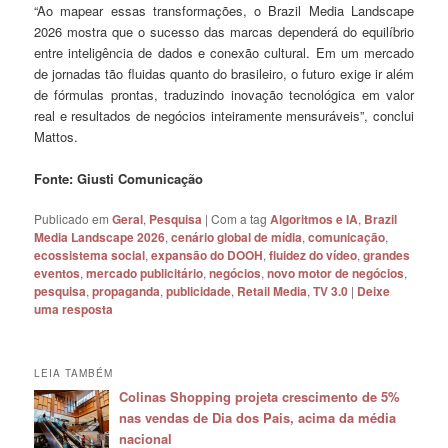
“Ao mapear essas transformações, o Brazil Media Landscape
2026 mostra que o sucesso das marcas dependerá do equilíbrio
entre inteligência de dados e conexão cultural. Em um mercado
de jornadas tão fluidas quanto do brasileiro, o futuro exige ir além
de fórmulas prontas, traduzindo inovação tecnológica em valor
real e resultados de negócios inteiramente mensuráveis”, conclui
Mattos.
Fonte: Giusti Comunicação
Publicado em
Geral
,
Pesquisa
|
Com a tag
Algoritmos e IA
,
Brazil
Media Landscape 2026
,
cenário global de mídia
,
comunicação
,
ecossistema social
,
expansão do DOOH
,
fluidez do vídeo
,
grandes
eventos
,
mercado publicitário
,
negócios
,
novo motor de negócios
,
pesquisa
,
propaganda
,
publicidade
,
Retail Media
,
TV 3.0
|
Deixe
uma resposta
LEIA TAMBÉM
Colinas Shopping projeta crescimento de 5%
nas vendas de Dia dos Pais, acima da média
nacional