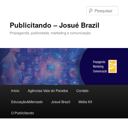
Pular
Pular
para
para
Pesqu
o
o
conteúdo
conteúdo
Publicitando – Josué Brazil
principal
secundário
Propaganda, publicidade, marketing e comunicação
Menu
Início
Agências Vale do Paraíba
Contato
principal
Educação&Mercado
Josué Brazil
Mídia Kit
O Publicitando