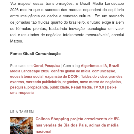
“Ao mapear essas transformações, o Brazil Media Landscape
2026 mostra que o sucesso das marcas dependerá do equilíbrio
entre inteligência de dados e conexão cultural. Em um mercado
de jornadas tão fluidas quanto do brasileiro, o futuro exige ir além
de fórmulas prontas, traduzindo inovação tecnológica em valor
real e resultados de negócios inteiramente mensuráveis”, conclui
Mattos.
Fonte: Giusti Comunicação
Publicado em
Geral
,
Pesquisa
|
Com a tag
Algoritmos e IA
,
Brazil
Media Landscape 2026
,
cenário global de mídia
,
comunicação
,
ecossistema social
,
expansão do DOOH
,
fluidez do vídeo
,
grandes
eventos
,
mercado publicitário
,
negócios
,
novo motor de negócios
,
pesquisa
,
propaganda
,
publicidade
,
Retail Media
,
TV 3.0
|
Deixe
uma resposta
LEIA TAMBÉM
Colinas Shopping projeta crescimento de 5%
nas vendas de Dia dos Pais, acima da média
nacional