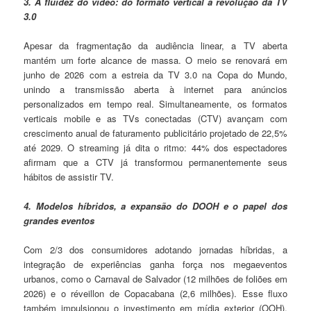
3. A fluidez do vídeo: do formato vertical à revolução da TV
3.0
Apesar da fragmentação da audiência linear, a TV aberta
mantém um forte alcance de massa. O meio se renovará em
junho de 2026 com a estreia da TV 3.0 na Copa do Mundo,
unindo a transmissão aberta à internet para anúncios
personalizados em tempo real. Simultaneamente, os formatos
verticais mobile e as TVs conectadas (CTV) avançam com
crescimento anual de faturamento publicitário projetado de 22,5%
até 2029. O streaming já dita o ritmo: 44% dos espectadores
afirmam que a CTV já transformou permanentemente seus
hábitos de assistir TV.
4. Modelos híbridos, a expansão do DOOH e o papel dos
grandes eventos
Com 2/3 dos consumidores adotando jornadas híbridas, a
integração de experiências ganha força nos megaeventos
urbanos, como o Carnaval de Salvador (12 milhões de foliões em
2026) e o réveillon de Copacabana (2,6 milhões). Esse fluxo
também impulsionou o investimento em mídia exterior (OOH),