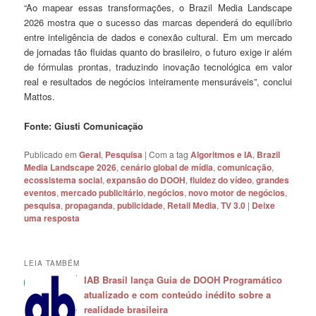
“Ao mapear essas transformações, o Brazil Media Landscape
2026 mostra que o sucesso das marcas dependerá do equilíbrio
entre inteligência de dados e conexão cultural. Em um mercado
de jornadas tão fluidas quanto do brasileiro, o futuro exige ir além
de fórmulas prontas, traduzindo inovação tecnológica em valor
real e resultados de negócios inteiramente mensuráveis”, conclui
Mattos.
Fonte: Giusti Comunicação
Publicado em
Geral
,
Pesquisa
|
Com a tag
Algoritmos e IA
,
Brazil
Media Landscape 2026
,
cenário global de mídia
,
comunicação
,
ecossistema social
,
expansão do DOOH
,
fluidez do vídeo
,
grandes
eventos
,
mercado publicitário
,
negócios
,
novo motor de negócios
,
pesquisa
,
propaganda
,
publicidade
,
Retail Media
,
TV 3.0
|
Deixe
uma resposta
LEIA TAMBÉM
IAB Brasil lança Guia de DOOH Programático
atualizado e com conteúdo inédito sobre a
realidade brasileira