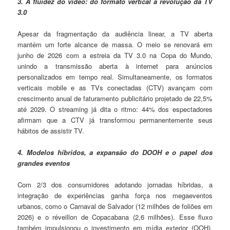
3. A fluidez do vídeo: do formato vertical à revolução da TV
3.0
Apesar da fragmentação da audiência linear, a TV aberta
mantém um forte alcance de massa. O meio se renovará em
junho de 2026 com a estreia da TV 3.0 na Copa do Mundo,
unindo a transmissão aberta à internet para anúncios
personalizados em tempo real. Simultaneamente, os formatos
verticais mobile e as TVs conectadas (CTV) avançam com
crescimento anual de faturamento publicitário projetado de 22,5%
até 2029. O streaming já dita o ritmo: 44% dos espectadores
afirmam que a CTV já transformou permanentemente seus
hábitos de assistir TV.
4. Modelos híbridos, a expansão do DOOH e o papel dos
grandes eventos
Com 2/3 dos consumidores adotando jornadas híbridas, a
integração de experiências ganha força nos megaeventos
urbanos, como o Carnaval de Salvador (12 milhões de foliões em
2026) e o réveillon de Copacabana (2,6 milhões). Esse fluxo
também impulsionou o investimento em mídia exterior (OOH),