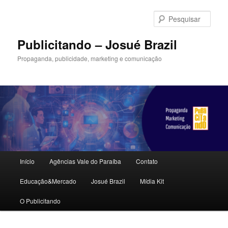
Pular
Pular
para
para
Pesqu
o
o
conteúdo
conteúdo
Publicitando – Josué Brazil
principal
secundário
Propaganda, publicidade, marketing e comunicação
Menu
Início
Agências Vale do Paraíba
Contato
principal
Educação&Mercado
Josué Brazil
Mídia Kit
O Publicitando