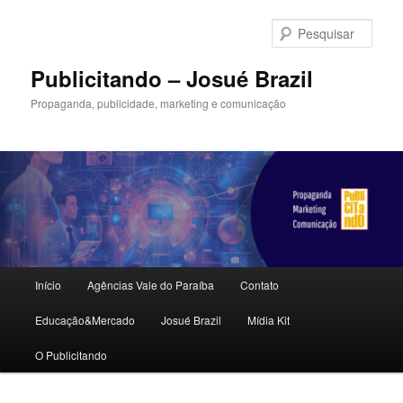
Pular
Pular
para
para
Pesqu
o
o
conteúdo
conteúdo
Publicitando – Josué Brazil
principal
secundário
Propaganda, publicidade, marketing e comunicação
Menu
Início
Agências Vale do Paraíba
Contato
principal
Educação&Mercado
Josué Brazil
Mídia Kit
O Publicitando