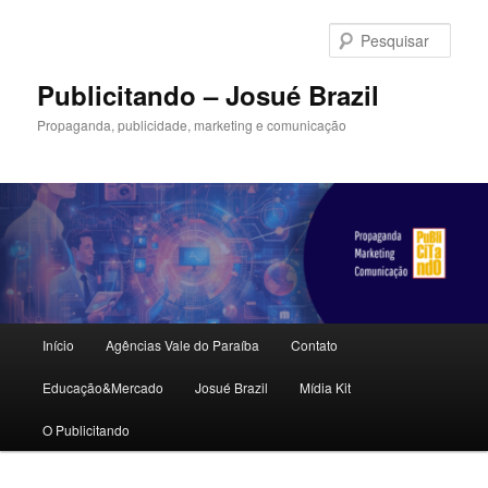
Pular
Pular
para
para
Pesqu
o
o
conteúdo
conteúdo
Publicitando – Josué Brazil
principal
secundário
Propaganda, publicidade, marketing e comunicação
Menu
Início
Agências Vale do Paraíba
Contato
principal
Educação&Mercado
Josué Brazil
Mídia Kit
O Publicitando