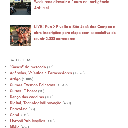
Week para discutir o futuro da Inteligência
Artificial
LIVE! Run XP volta a São José dos Campos e
abre inscrições para etapa com expectativa de
reunir 2.000 corredores
CATEGORIAS
"Cases" do mercado
(17)
Agências, Veículos e Fornecedores
(1.575)
Artigo
(1.005)
Cursos Eventos Palestras
(1.512)
Curtas. E boas!
(18)
Dança das cadeiras
(163)
Digital, Tecnologia&Inovação
(469)
Entrevista
(66)
Geral
(819)
Livros&Publicações
(116)
Mídia
(457)