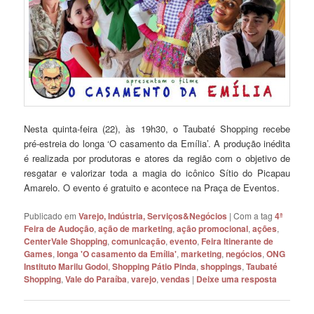
Nesta quinta-feira (22), às 19h30, o Taubaté Shopping recebe
pré-estreia do longa ‘O casamento da Emília’. A produção inédita
é realizada por produtoras e atores da região com o objetivo de
resgatar e valorizar toda a magia do icônico Sítio do Picapau
Amarelo. O evento é gratuito e acontece na Praça de Eventos.
Publicado em
Varejo, Indústria, Serviços&Negócios
|
Com a tag
4ª
Feira de Audoção
,
ação de marketing
,
ação promocional
,
ações
,
CenterVale Shopping
,
comunicação
,
evento
,
Feira Itinerante de
Games
,
longa 'O casamento da Emília'
,
marketing
,
negócios
,
ONG
Instituto Marilu Godoi
,
Shopping Pátio Pinda
,
shoppings
,
Taubaté
Shopping
,
Vale do Paraíba
,
varejo
,
vendas
|
Deixe uma resposta