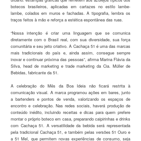
botecos brasileiros, aplicadas em cartazes no estilo lambe-
lambe, colados em muros e fachadas. A tipografia, lembra os
traços feitos à mão e reforça a estética espontânea das ruas.
“Nossa intenção é criar uma linguagem que se comunica
diretamente com o Brasil real, com sua diversidade, sua força
comunitária e seu jeito criativo. A Cachaça 51 é uma das marcas
mais tradicionais do país e, ainda assim, consegue sempre
inovar e continuar próxima das pessoas”, afirma Marina Flávia da
Silva, head de marketing e trade marketing da Cia. Müller de
Bebidas, fabricante da 51.
A celebração do Mês da Boa Ideia não ficará restrita à
comunicação visual. A marca programou ações em bares, junto
a bartenders e pontos de venda, valorizando os espaços de
encontro e celebração. Nas redes sociais, haverá produção de
conteúdo inédito, incluindo receitas e dicas para quem prefere
montar o próprio boteco em casa, preparando caipirinhas e drinks
com Cachaça 51. A versatilidade da bebida será representada
pela tradicional Cachaça 51, e também pelas versões 51 Ouro e
a 51 Mel, que permitem novas experiências de consumo, seja