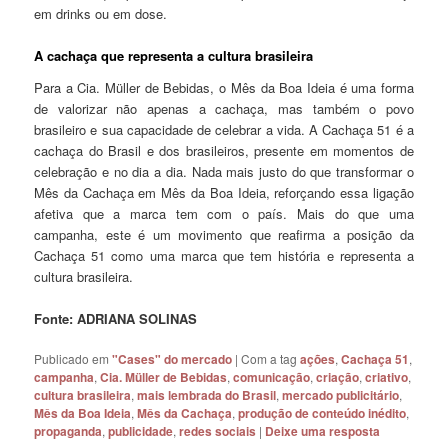
em drinks ou em dose.
A cachaça que representa a cultura brasileira
Para a Cia. Müller de Bebidas, o Mês da Boa Ideia é uma forma
de valorizar não apenas a cachaça, mas também o povo
brasileiro e sua capacidade de celebrar a vida. A Cachaça 51 é a
cachaça do Brasil e dos brasileiros, presente em momentos de
celebração e no dia a dia. Nada mais justo do que transformar o
Mês da Cachaça em Mês da Boa Ideia, reforçando essa ligação
afetiva que a marca tem com o país. Mais do que uma
campanha, este é um movimento que reafirma a posição da
Cachaça 51 como uma marca que tem história e representa a
cultura brasileira.
Fonte: ADRIANA SOLINAS
Publicado em
"Cases" do mercado
|
Com a tag
ações
,
Cachaça 51
,
campanha
,
Cia. Müller de Bebidas
,
comunicação
,
criação
,
criativo
,
cultura brasileira
,
mais lembrada do Brasil
,
mercado publicitário
,
Mês da Boa Ideia
,
Mês da Cachaça
,
produção de conteúdo inédito
,
propaganda
,
publicidade
,
redes sociais
|
Deixe uma resposta