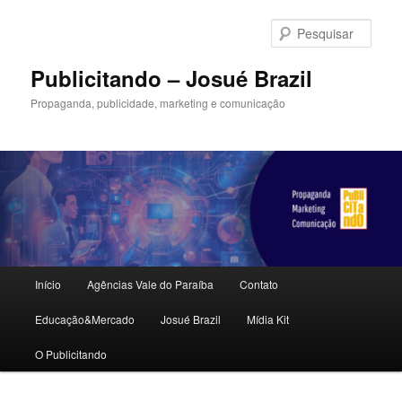
Pular
Pular
para
para
Pesqu
o
o
conteúdo
conteúdo
Publicitando – Josué Brazil
principal
secundário
Propaganda, publicidade, marketing e comunicação
Menu
Início
Agências Vale do Paraíba
Contato
principal
Educação&Mercado
Josué Brazil
Mídia Kit
O Publicitando