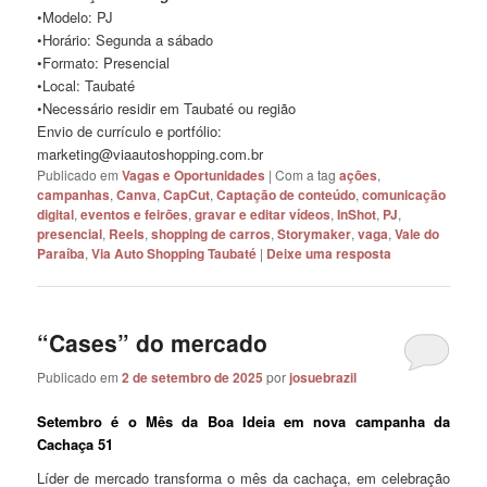
•Modelo: PJ
•Horário: Segunda a sábado
•Formato: Presencial
•Local: Taubaté
•Necessário residir em Taubaté ou região
Envio de currículo e portfólio:
marketing@viaautoshopping.com.br
Publicado em
Vagas e Oportunidades
|
Com a tag
ações
,
campanhas
,
Canva
,
CapCut
,
Captação de conteúdo
,
comunicação
digital
,
eventos e feirões
,
gravar e editar vídeos
,
InShot
,
PJ
,
presencial
,
Reels
,
shopping de carros
,
Storymaker
,
vaga
,
Vale do
Paraíba
,
Via Auto Shopping Taubaté
|
Deixe uma resposta
“Cases” do mercado
Publicado em
2 de setembro de 2025
por
josuebrazil
Setembro é o Mês da Boa Ideia em nova campanha da
Cachaça 51
Líder de mercado transforma o mês da cachaça, em celebração