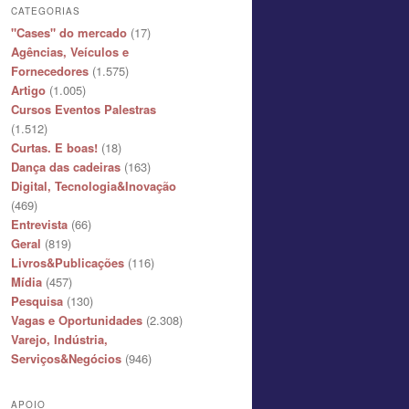
CATEGORIAS
"Cases" do mercado
(17)
Agências, Veículos e
Fornecedores
(1.575)
Artigo
(1.005)
Cursos Eventos Palestras
(1.512)
Curtas. E boas!
(18)
Dança das cadeiras
(163)
Digital, Tecnologia&Inovação
(469)
Entrevista
(66)
Geral
(819)
Livros&Publicações
(116)
Mídia
(457)
Pesquisa
(130)
Vagas e Oportunidades
(2.308)
Varejo, Indústria,
Serviços&Negócios
(946)
APOIO