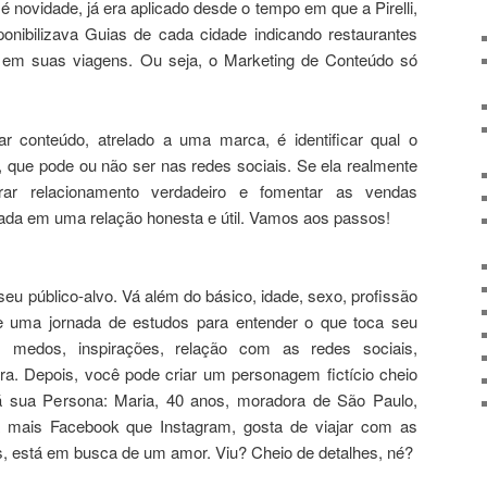
 novidade, já era aplicado desde o tempo em que a Pirelli,
nibilizava Guias de cada cidade indicando restaurantes
r em suas viagens. Ou seja, o Marketing de Conteúdo só
ar conteúdo, atrelado a uma marca, é identificar qual o
al, que pode ou não ser nas redes sociais. Se ela realmente
erar relacionamento verdadeiro e fomentar as vendas
tada em uma relação honesta e útil. Vamos aos passos!
eu público-alvo. Vá além do básico, idade, sexo, profissão
de uma jornada de estudos para entender o que toca seu
s medos, inspirações, relação com as redes sociais,
a. Depois, você pode criar um personagem fictício cheio
á sua Persona: Maria, 40 anos, moradora de São Paulo,
a mais Facebook que Instagram, gosta de viajar com as
s, está em busca de um amor. Viu? Cheio de detalhes, né?