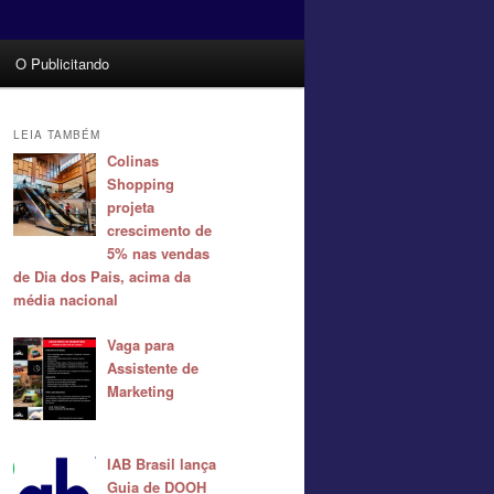
O Publicitando
LEIA TAMBÉM
Colinas
Shopping
projeta
crescimento de
5% nas vendas
de Dia dos Pais, acima da
média nacional
Vaga para
Assistente de
Marketing
IAB Brasil lança
Guia de DOOH