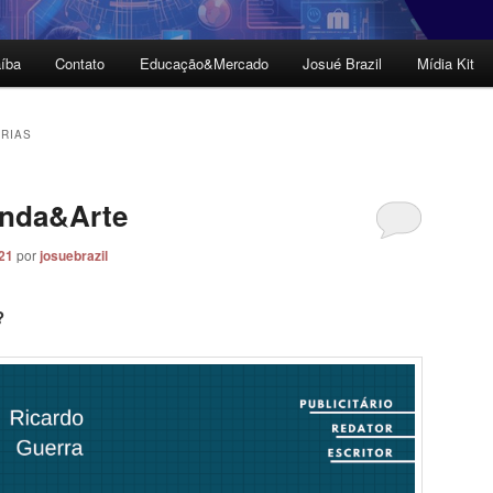
íba
Contato
Educação&Mercado
Josué Brazil
Mídia Kit
ORIAS
anda&Arte
021
por
josuebrazil
?