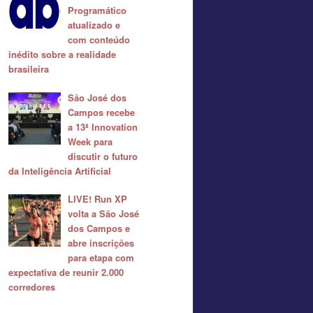
Programático
atualizado e
com conteúdo
inédito sobre a realidade
brasileira
São José dos
Campos recebe
a 13ª Innovation
Week para
discutir o futuro
da Inteligência Artificial
LIVE! Run XP
volta a São José
dos Campos e
abre inscrições
para etapa com
expectativa de reunir 2.000
corredores