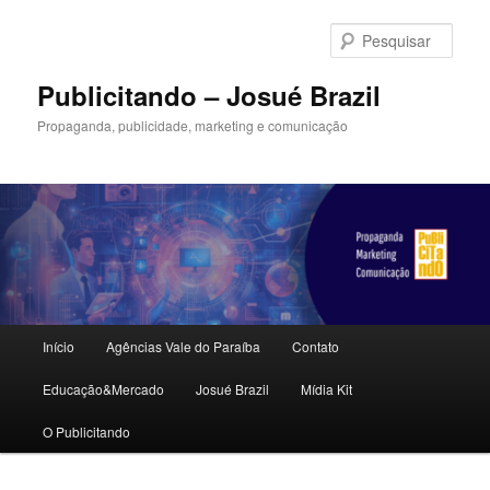
Pular
Pular
para
para
Pesqu
o
o
conteúdo
conteúdo
Publicitando – Josué Brazil
principal
secundário
Propaganda, publicidade, marketing e comunicação
Menu
Início
Agências Vale do Paraíba
Contato
principal
Educação&Mercado
Josué Brazil
Mídia Kit
O Publicitando