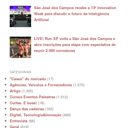
São José dos Campos recebe a 13ª Innovation
Week para discutir o futuro da Inteligência
Artificial
LIVE! Run XP volta a São José dos Campos e
abre inscrições para etapa com expectativa de
reunir 2.000 corredores
CATEGORIAS
"Cases" do mercado
(17)
Agências, Veículos e Fornecedores
(1.575)
Artigo
(1.005)
Cursos Eventos Palestras
(1.512)
Curtas. E boas!
(18)
Dança das cadeiras
(163)
Digital, Tecnologia&Inovação
(469)
Entrevista
(66)
Geral
(819)