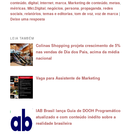
conteúdo
,
digital
,
internet
,
marca
,
Marketing de conteúdo
,
metas
,
métricas
,
Mkt.Digital
,
negócios
,
persona
,
propaganda
,
redes
sociais
,
relatórios
,
temas e editorias
,
tom de voz
,
voz de marca
|
Deixe uma resposta
LEIA TAMBÉM
Colinas Shopping projeta crescimento de 5%
nas vendas de Dia dos Pais, acima da média
nacional
Vaga para Assistente de Marketing
IAB Brasil lança Guia de DOOH Programático
atualizado e com conteúdo inédito sobre a
realidade brasileira