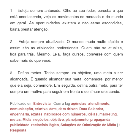
1 – Esteja sempre antenado. Olhe ao seu redor, perceba o que
está acontecendo, veja os movimentos do mercado e do mundo
em geral. As oportunidades existem e não estão escondidas,
basta prestar atenção.
2 – Esteja sempre atualizado. O mundo muda muito rápido e
assim são as atividades profissionais. Quem não se atualiza,
fica para trás. Mesmo. Leia, faça cursos, converse com quem
sabe mais do que você.
3 – Defina metas. Tenha sempre um objetivo, uma meta a ser
alcançada. E quando alcançar sua meta, comemore, por menor
que ela seja, comemore. Em seguida, defina outra meta, para ter
sempre um motivo para seguir em frente e continuar crescendo.
Publicado em
Entrevista
|
Com a tag
agências
,
atendimento
,
comunicação
,
criativo
,
data
,
data driven
,
Data Scientist
,
engenharia
,
exatas
,
habilidade com números
,
idéias
,
marketing
,
metas
,
Mídia
,
negócios
,
objetivo
,
planejamento
,
propaganda
,
publicidade
,
raciocínio lógico
,
Soluções de Otimização de Mídia
|
1
Resposta