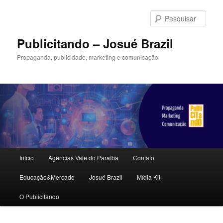
Pular
Pular
para
para
Pesqu
o
o
conteúdo
conteúdo
Publicitando – Josué Brazil
principal
secundário
Propaganda, publicidade, marketing e comunicação
Menu
Início
Agências Vale do Paraíba
Contato
principal
Educação&Mercado
Josué Brazil
Mídia Kit
O Publicitando