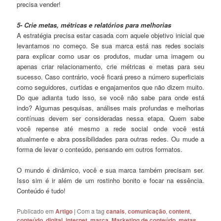
precisa vender!
5- Crie metas, métricas e relatórios para melhorias
A estratégia precisa estar casada com aquele objetivo inicial que
levantamos no começo. Se sua marca está nas redes sociais
para explicar como usar os produtos, mudar uma imagem ou
apenas criar relacionamento, crie métricas e metas para seu
sucesso. Caso contrário, você ficará preso a número superficiais
como seguidores, curtidas e engajamentos que não dizem muito.
Do que adianta tudo isso, se você não sabe para onde está
indo? Algumas pesquisas, análises mais profundas e melhorias
contínuas devem ser consideradas nessa etapa. Quem sabe
você repense até mesmo a rede social onde você está
atualmente e abra possibilidades para outras redes. Ou mude a
forma de levar o conteúdo, pensando em outros formatos.
O mundo é dinâmico, você e sua marca também precisam ser.
Isso sim é ir além de um rostinho bonito e focar na essência.
Conteúdo é tudo!
Publicado em
Artigo
|
Com a tag
canais
,
comunicação
,
content
,
conteúdo
,
digital
,
internet
,
marca
,
Marketing de conteúdo
,
metas
,