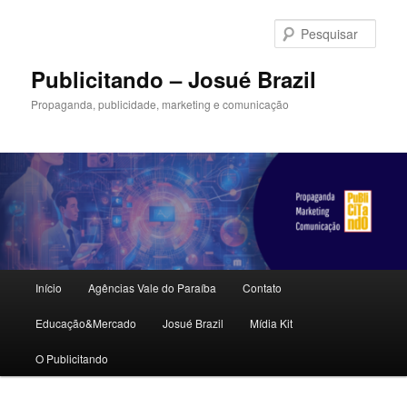
Pular
Pular
para
para
Pesqu
o
o
conteúdo
conteúdo
Publicitando – Josué Brazil
principal
secundário
Propaganda, publicidade, marketing e comunicação
Menu
Início
Agências Vale do Paraíba
Contato
principal
Educação&Mercado
Josué Brazil
Mídia Kit
O Publicitando