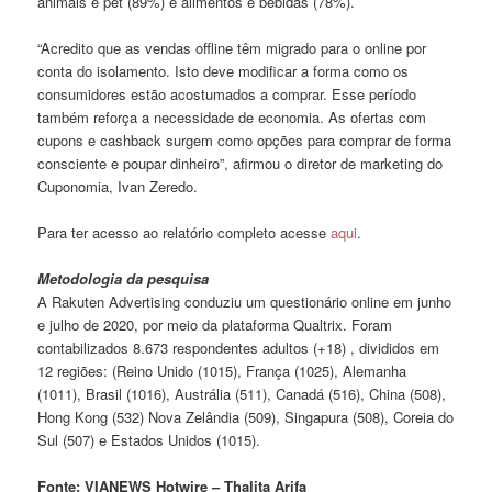
animais e pet (89%) e alimentos e bebidas (78%).
“Acredito que as vendas offline têm migrado para o online por
conta do isolamento. Isto deve modificar a forma como os
consumidores estão acostumados a comprar. Esse período
também reforça a necessidade de economia. As ofertas com
cupons e cashback surgem como opções para comprar de forma
consciente e poupar dinheiro”, afirmou o diretor de marketing do
Cuponomia, Ivan Zeredo.
Para ter acesso ao relatório completo acesse
aqui
.
Metodologia da pesquisa
A Rakuten Advertising conduziu um questionário online em junho
e julho de 2020, por meio da plataforma Qualtrix. Foram
contabilizados 8.673 respondentes adultos (+18) , divididos em
12 regiões: (Reino Unido (1015), França (1025), Alemanha
(1011), Brasil (1016), Austrália (511), Canadá (516), China (508),
Hong Kong (532) Nova Zelândia (509), Singapura (508), Coreia do
Sul (507) e Estados Unidos (1015).
Fonte: VIANEWS Hotwire – Thalita Arifa