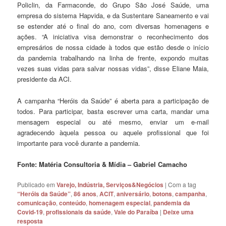
Policlin, da Farmaconde, do Grupo São José Saúde, uma
empresa do sistema Hapvida, e da Sustentare Saneamento e vai
se estender até o final do ano, com diversas homenagens e
ações. “A iniciativa visa demonstrar o reconhecimento dos
empresários de nossa cidade à todos que estão desde o início
da pandemia trabalhando na linha de frente, expondo muitas
vezes suas vidas para salvar nossas vidas”, disse Eliane Maia,
presidente da ACI.
A campanha “Heróis da Saúde” é aberta para a participação de
todos. Para participar, basta escrever uma carta, mandar uma
mensagem especial ou até mesmo, enviar um e-mail
agradecendo àquela pessoa ou aquele profissional que foi
importante para você durante a pandemia.
Fonte: Matéria Consultoria & Mídia – Gabriel Camacho
Publicado em
Varejo, Indústria, Serviços&Negócios
|
Com a tag
“Heróis da Saúde”
,
86 anos
,
ACIT
,
aniversário
,
botons
,
campanha
,
comunicação
,
conteúdo
,
homenagem especial
,
pandemia da
Covid-19
,
profissionais da saúde
,
Vale do Paraíba
|
Deixe uma
resposta