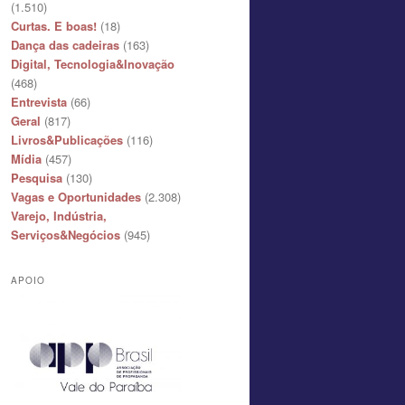
(1.510)
Curtas. E boas!
(18)
Dança das cadeiras
(163)
Digital, Tecnologia&Inovação
(468)
Entrevista
(66)
Geral
(817)
Livros&Publicações
(116)
Mídia
(457)
Pesquisa
(130)
Vagas e Oportunidades
(2.308)
Varejo, Indústria,
Serviços&Negócios
(945)
APOIO