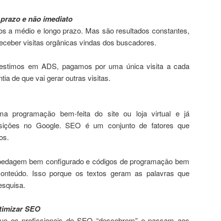
prazo e não imediato
os a médio e longo prazo. Mas são resultados constantes,
ceber visitas orgânicas vindas dos buscadores.
vestimos em ADS, pagamos por uma única visita a cada
tia de que vai gerar outras visitas.
 programação bem-feita do site ou loja virtual e já
sições no Google. SEO é um conjunto de fatores que
os.
spedagem bem configurado e códigos de programação bem
 conteúdo. Isso porque os textos geram as palavras que
esquisa.
otimizar SEO
que os profissionais de SEO “descobrem” e passam aos