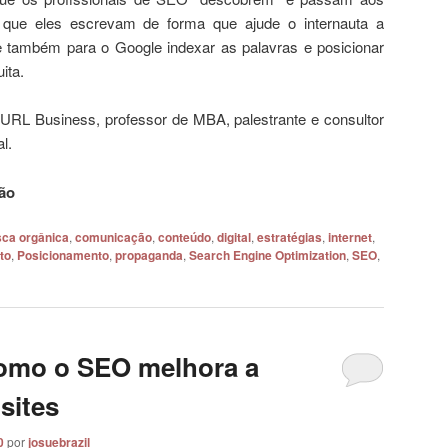
 que eles escrevam de forma que ajude o internauta a
 também para o Google indexar as palavras e posicionar
ita.
RL Business, professor de MBA, palestrante e consultor
l.
ão
ca orgânica
,
comunicação
,
conteúdo
,
digital
,
estratégias
,
internet
,
to
,
Posicionamento
,
propaganda
,
Search Engine Optimization
,
SEO
,
como o SEO melhora a
sites
0
por
josuebrazil