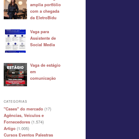
amplia portfólio
com a chegada
da EletroBidu
Vaga para
Assistente de
Social Media
Vaga de estágio
em
comunicação
CATEGORIAS
"Cases" do mercado
(17)
Agências, Veículos e
Fornecedores
(1.574)
Artigo
(1.005)
Cursos Eventos Palestras