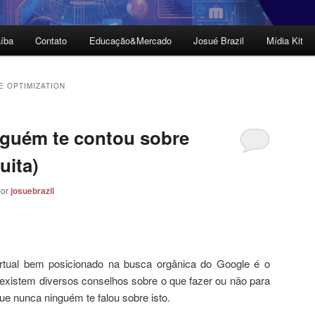
íba
Contato
Educação&Mercado
Josué Brazil
Mídia Kit
E OPTIMIZATION
nguém te contou sobre
uita)
por
josuebrazil
irtual bem posicionado na busca orgânica do Google é o
existem diversos conselhos sobre o que fazer ou não para
que nunca ninguém te falou sobre isto.