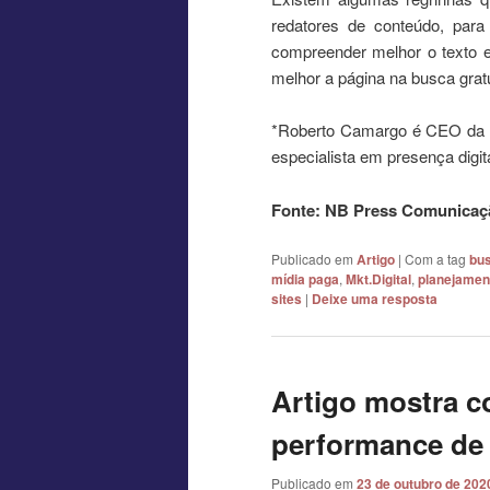
redatores de conteúdo, para
compreender melhor o texto e
melhor a página na busca gratu
*Roberto Camargo é CEO da U
especialista em presença digita
Fonte: NB Press Comunicaç
Publicado em
Artigo
|
Com a tag
bus
mídia paga
,
Mkt.Digital
,
planejamen
sites
|
Deixe uma resposta
Artigo mostra 
performance de 
Publicado em
23 de outubro de 202