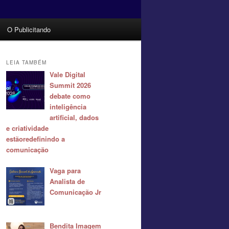
O Publicitando
LEIA TAMBÉM
Vale Digital
Summit 2026
debate como
inteligência
artificial, dados
e criatividade
estãoredefinindo a
comunicação
Vaga para
Analista de
Comunicação Jr
Bendita Imagem