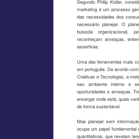
Segundo Philip Kotler, consi
marketing é um processo geren
das necessidades dos consum
necessário planejar. O pla
bússola organizacional, p
reconheçam ameaças, enten
assertivas.
Uma das ferramentas mais c
em português. De acordo com 
Criativas e Tecnologia), a me
seu ambiente interno e ex
oportunidades e ameaças. Tra
enxergar onde está, quais vant
de forma sustentável.
Mas planejar sem informação
ocupa um papel fundamental n
quantitativas, que revelam t