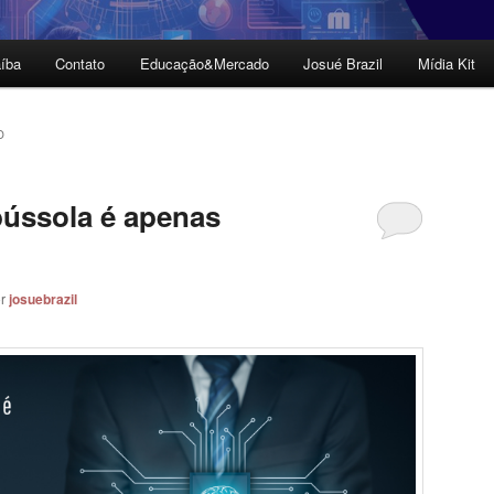
íba
Contato
Educação&Mercado
Josué Brazil
Mídia Kit
O
ússola é apenas
or
josuebrazil