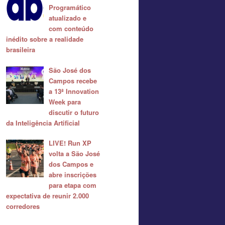
Programático
atualizado e
com conteúdo
inédito sobre a realidade
brasileira
São José dos
Campos recebe
a 13ª Innovation
Week para
discutir o futuro
da Inteligência Artificial
LIVE! Run XP
volta a São José
dos Campos e
abre inscrições
para etapa com
expectativa de reunir 2.000
corredores