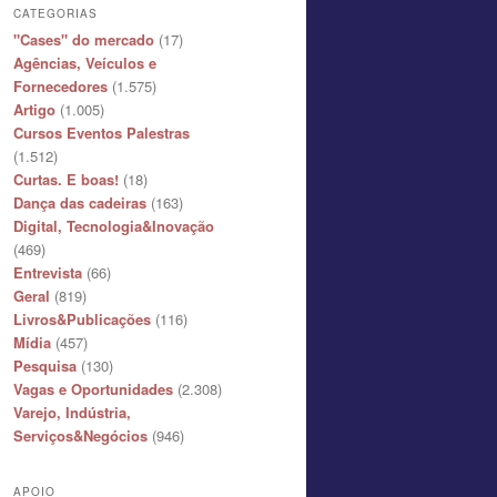
CATEGORIAS
"Cases" do mercado
(17)
Agências, Veículos e
Fornecedores
(1.575)
Artigo
(1.005)
Cursos Eventos Palestras
(1.512)
Curtas. E boas!
(18)
Dança das cadeiras
(163)
Digital, Tecnologia&Inovação
(469)
Entrevista
(66)
Geral
(819)
Livros&Publicações
(116)
Mídia
(457)
Pesquisa
(130)
Vagas e Oportunidades
(2.308)
Varejo, Indústria,
Serviços&Negócios
(946)
APOIO