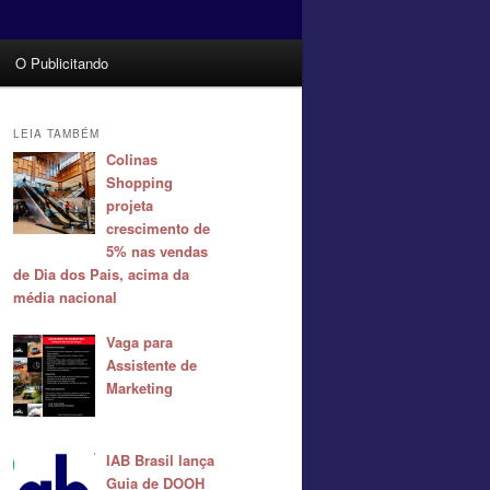
O Publicitando
LEIA TAMBÉM
Colinas
Shopping
projeta
crescimento de
5% nas vendas
de Dia dos Pais, acima da
média nacional
Vaga para
Assistente de
Marketing
IAB Brasil lança
Guia de DOOH