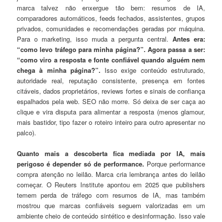
marca talvez não enxergue tão bem: resumos de IA,
comparadores automáticos, feeds fechados, assistentes, grupos
privados, comunidades e recomendações geradas por máquina.
Para o marketing, isso muda a pergunta central.
Antes era:
“como levo tráfego para minha página?”. Agora passa a ser:
“como viro a resposta e fonte confiável quando alguém nem
chega à minha página?”.
Isso exige conteúdo estruturado,
autoridade real, reputação consistente, presença em fontes
citáveis, dados proprietários, reviews fortes e sinais de confiança
espalhados pela web. SEO não morre. Só deixa de ser caça ao
clique e vira disputa para alimentar a resposta (menos glamour,
mais bastidor, tipo fazer o roteiro inteiro para outro apresentar no
palco).
Quanto mais a descoberta fica mediada por IA, mais
perigoso é depender só de performance.
Porque performance
compra atenção no leilão. Marca cria lembrança antes do leilão
começar. O Reuters Institute apontou em 2025 que publishers
temem perda de tráfego com resumos de IA, mas também
mostrou que marcas confiáveis seguem valorizadas em um
ambiente cheio de conteúdo sintético e desinformação. Isso vale