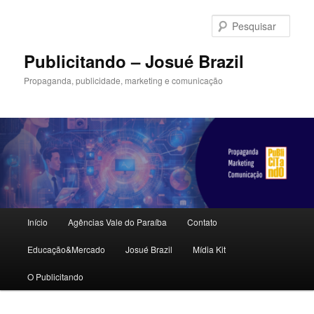
Pular
Pular
para
para
Pesqu
o
o
conteúdo
conteúdo
Publicitando – Josué Brazil
principal
secundário
Propaganda, publicidade, marketing e comunicação
Menu
Início
Agências Vale do Paraíba
Contato
principal
Educação&Mercado
Josué Brazil
Mídia Kit
O Publicitando