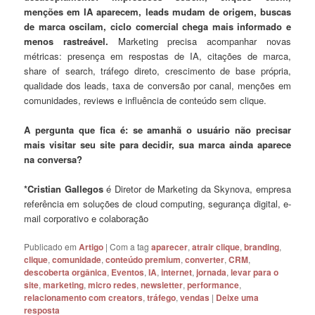
menções em IA aparecem, leads mudam de origem, buscas
de marca oscilam, ciclo comercial chega mais informado e
menos rastreável.
Marketing precisa acompanhar novas
métricas: presença em respostas de IA, citações de marca,
share of search, tráfego direto, crescimento de base própria,
qualidade dos leads, taxa de conversão por canal, menções em
comunidades, reviews e influência de conteúdo sem clique.
A pergunta que fica é: se amanhã o usuário não precisar
mais visitar seu site para decidir, sua marca ainda aparece
na conversa?
*Cristian Gallegos
é Diretor de Marketing da Skynova, empresa
referência em soluções de cloud computing, segurança digital, e-
mail corporativo e colaboração
Publicado em
Artigo
|
Com a tag
aparecer
,
atrair clique
,
branding
,
clique
,
comunidade
,
conteúdo premium
,
converter
,
CRM
,
descoberta orgânica
,
Eventos
,
IA
,
internet
,
jornada
,
levar para o
site
,
marketing
,
micro redes
,
newsletter
,
performance
,
relacionamento com creators
,
tráfego
,
vendas
|
Deixe uma
resposta