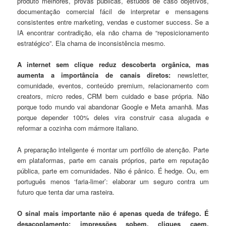
produto melhores, provas públicas, estudos de caso objetivos,
documentação comercial fácil de interpretar e mensagens
consistentes entre marketing, vendas e customer success. Se a
IA encontrar contradição, ela não chama de “reposicionamento
estratégico”. Ela chama de inconsistência mesmo.
A internet sem clique reduz descoberta orgânica, mas
aumenta a importância de canais diretos:
newsletter,
comunidade, eventos, conteúdo premium, relacionamento com
creators, micro redes, CRM bem cuidado e base própria. Não
porque todo mundo vai abandonar Google e Meta amanhã. Mas
porque depender 100% deles vira construir casa alugada e
reformar a cozinha com mármore italiano.
A preparação inteligente é montar um portfólio de atenção. Parte
em plataformas, parte em canais próprios, parte em reputação
pública, parte em comunidades. Não é pânico. É hedge. Ou, em
português menos ‘faria-limer’: elaborar um seguro contra um
futuro que tenta dar uma rasteira.
O sinal mais importante não é apenas queda de tráfego. É
desacoplamento: impressões sobem, cliques caem,