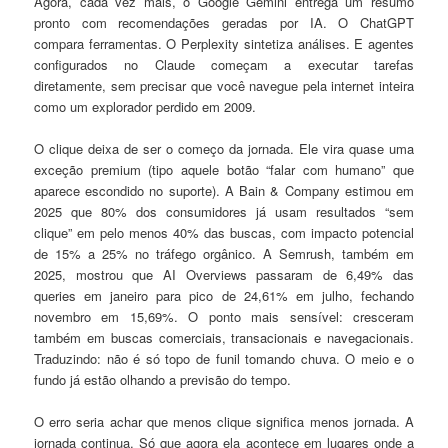
Agora, cada vez mais, o Google Gemini entrega um resumo
pronto com recomendações geradas por IA. O ChatGPT
compara ferramentas. O Perplexity sintetiza análises. E agentes
configurados no Claude começam a executar tarefas
diretamente, sem precisar que você navegue pela internet inteira
como um explorador perdido em 2009.
O clique deixa de ser o começo da jornada. Ele vira quase uma
exceção premium (tipo aquele botão “falar com humano” que
aparece escondido no suporte). A Bain & Company estimou em
2025 que 80% dos consumidores já usam resultados “sem
clique” em pelo menos 40% das buscas, com impacto potencial
de 15% a 25% no tráfego orgânico. A Semrush, também em
2025, mostrou que AI Overviews passaram de 6,49% das
queries em janeiro para pico de 24,61% em julho, fechando
novembro em 15,69%. O ponto mais sensível: cresceram
também em buscas comerciais, transacionais e navegacionais.
Traduzindo: não é só topo de funil tomando chuva. O meio e o
fundo já estão olhando a previsão do tempo.
O erro seria achar que menos clique significa menos jornada. A
jornada continua. Só que agora ela acontece em lugares onde a