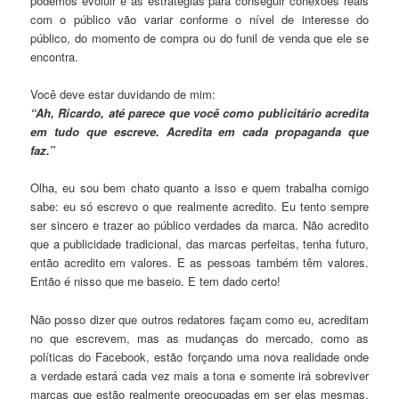
podemos evoluir e as estratégias para conseguir conexões reais
com o público vão variar conforme o nível de interesse do
público, do momento de compra ou do funil de venda que ele se
encontra.
Você deve estar duvidando de mim:
“Ah, Ricardo, até parece que você como publicitário acredita
em tudo que escreve. Acredita em cada propaganda que
faz.”
Olha, eu sou bem chato quanto a isso e quem trabalha comigo
sabe: eu só escrevo o que realmente acredito. Eu tento sempre
ser sincero e trazer ao público verdades da marca. Não acredito
que a publicidade tradicional, das marcas perfeitas, tenha futuro,
então acredito em valores. E as pessoas também têm valores.
Então é nisso que me baseio. E tem dado certo!
Não posso dizer que outros redatores façam como eu, acreditam
no que escrevem, mas as mudanças do mercado, como as
políticas do Facebook, estão forçando uma nova realidade onde
a verdade estará cada vez mais a tona e somente irá sobreviver
marcas que estão realmente preocupadas em ser elas mesmas.